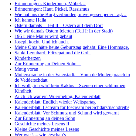
Erinnerungen: Kinderbuch, Möbel…
Erinnerungen: Haut, Pickel, Rassismus
Wie hat uns die Burg verbunden, unvergessen jeder Tag…
Ich kannte Halla
Ostern damals – Teil II – Ostern auf dem Dorf
Wie wir damals Ostern feierten (Teil I: In der Stadt)
1961: eine Mauer wird gebaut
Joseph kocht. Und ich auch.
Meine Oma hätte heute Geburtstag gehabt. Eine Hommage.
Sankt Leonhard, Fritzepat und die Goil.
Kinderherzen
Zur Erinnerung an Deinen Sohn…
Mutig voran
Muttersprache in der Vaterstadt. – Vunn de Motterspraach in
de Vadderschdatt
Ich wollt, ich wär‘ kein Kaktus – Szenen einer schlimmen
Kindheit
Auch ich war ein Wuermeling. Kalenderblatt
Kalenderblatt: Endlich wieder Weltspartag
Kalenderblatt: I scream for Icecream bei Schdars’nschdreibs
Kalenderblatt: Vor Schmutz und Schund wird gewarnt
Zur Erinnerung an deinen Sohn
Geschichte meines Lesens II
Kleine Geschichte meines Lesens
Wer war’s – wie geschah’s