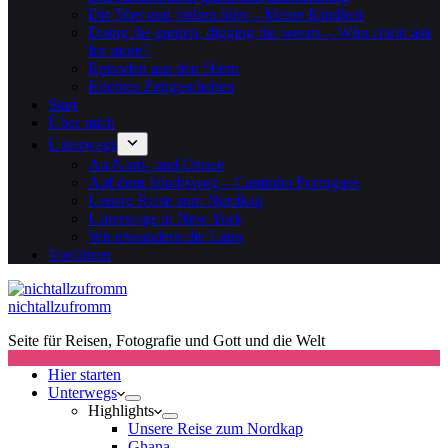
Die 50er und frühen 60er – Meine Kindheit
Doing the garden, digging the weeds – Who could ask
for more?
Episoden aus den 50ern
Erlebtes Zeitgeschehen
Start
Über mich
Unterwegs
An Nord- und Ostsee
Auf dem Jakobsweg – Caminho Portugues
Unsere Reise zum Nordkap
Unterwegs in New York
Wir erwandern die Lahn
Vorfahren
nichtallzufromm
Seite für Reisen, Fotografie und Gott und die Welt
Hier starten
Unterwegs
Highlights
Unsere Reise zum Nordkap
Ghana