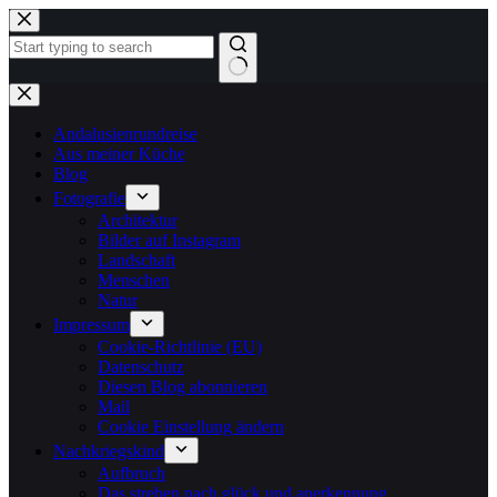
Zum
Inhalt
springen
Keine
Ergebnisse
Andalusienrundreise
Aus meiner Küche
Blog
Fotografie
Architektur
Bilder auf Instagram
Landschaft
Menschen
Natur
Impressum
Cookie-Richtlinie (EU)
Datenschutz
Diesen Blog abonnieren
Mail
Cookie Einstellung ändern
Nachkriegskind
Aufbruch
Das streben nach glück und anerkennung