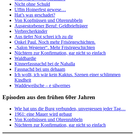
Nicht ohne Schuld
Uffm Hoinerfest gewese…
Hat’s was geschadet?
Von Kopfnüssen und Ohrenrubbeln
Ausgestorbener Beruf: Geldbriefträger
Verbrecherkinder
Aus tiefer Not schrei ich zu dir
Onkel Paul. Noch mehr Frisörgeschichten.
„Salon Wegener“. Mehr Frisörgeschichten
Nüchtern zur Konfirmation, gar nicht so einfach
Waldbardie
Kinnerfassnachd bei de Nahalla
Fassnachd bei uns dehaam
Ich wollt, ich wär kein Kaktus. Szenen einer schlimmen
Kindheit
Waddeweilsche – e silwernes
Episoden aus den frühen 60er Jahren
Wie hat uns die Burg verbunden, unvergessen jeder Tag…
1961: eine Mauer wird gebaut
Von Kopfnüssen und Ohrenrubbeln
Nüchtern zur Konfirmation, gar nicht so einfach