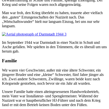
Gewalterfahrung in Schule und Familie, spießige Einengung. Der
Krieg und seine Folgen waren noch allgegenwärtig.
Man war froh, den Krieg überlebt zu haben, trauerte aber vielfach
den „guten“ Errungenschaften der Nazizeit nach. Das
„Wirtschaftswunder“ hielt nur langsam Einzug, bei uns nur sehr
langsam.
Im September 1944 war Darmstadt in einer Nacht in Schutt und
Asche gefallen. Wir spielten in den Trümmern, die es überall um uns
herum gab.
Familie
Wir waren vier Geschwister, außer mir eine ältere Schwester, ein
jüngerer Bruder und eine „kleine“ Schwester, fünf Jahre jünger als
ich. Zwei andere Schwestern, Zwillinge, waren beide kurz nach
Kriegsende gestorben, noch bevor sie ein Jahr alt wurden.
Unsere Familie hatte einen alteingesessenen Handwerksbetrieb,
mein Vater war Installateur- und Spenglermeister. Während der
Nazizeit war er hauptberuflicher HJ-Führer und nach dem Krieg
fand er mit dem Betrieb keinen Boden unter den Füßen.