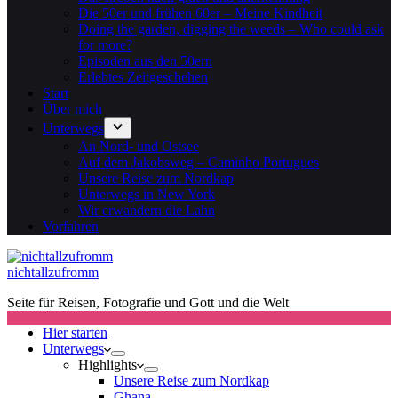
Die 50er und frühen 60er – Meine Kindheit
Doing the garden, digging the weeds – Who could ask
for more?
Episoden aus den 50ern
Erlebtes Zeitgeschehen
Start
Über mich
Unterwegs
An Nord- und Ostsee
Auf dem Jakobsweg – Caminho Portugues
Unsere Reise zum Nordkap
Unterwegs in New York
Wir erwandern die Lahn
Vorfahren
nichtallzufromm
Seite für Reisen, Fotografie und Gott und die Welt
Hier starten
Unterwegs
Highlights
Unsere Reise zum Nordkap
Ghana