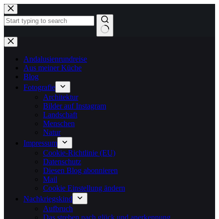
Zum
Inhalt
springen
Keine
Ergebnisse
Andalusienrundreise
Aus meiner Küche
Blog
Fotografie
Architektur
Bilder auf Instagram
Landschaft
Menschen
Natur
Impressum
Cookie-Richtlinie (EU)
Datenschutz
Diesen Blog abonnieren
Mail
Cookie Einstellung ändern
Nachkriegskind
Aufbruch
Das streben nach glück und anerkennung