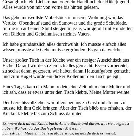
Gesangbuch, ein Liebsroman oder ein Handbuch der Hitlerjugend.
Alles wurde von mir von vorne bis hinten gelesen.
Das geheimnisvollste Möbelstück in unserer Wohnung war das
Vertiko. Obendrauf stand ein Samowar und die große Schublade,
für die ich auf einen Stuhl steigen musste, war gefüllt mit Hunderten
von Bildern und Geheimnissen meines Vaters.
Ich habe grundsätzlich alles durchwühlt. Ich musste einfach alles
wissen, musste alle Geheimnisse ergründen. Es gab da welche.
Unser großer Tisch in der Küche war ein riesiger Ausziehtisch aus
Eiche. Darauf wurde so ziemlich alles gemacht. Essen vorbereitet,
zu sechst daran gegessen, wir haben daran Hausaufgaben gemacht
und zum Bügel wurde ein dicker Kolter auf den Tisch gelegt.
Eines Tages kam ein Mann, redete eine Zeit mit meiner Mutter und
ich sah, dass er etwas unter den Tisch klebte. Meine Mutter weinte.
Der Gerichtsvollzieher war öfters bei uns zu Gast und ab und zu
musste ich ihm Geld bringen. Aber der Tisch blieb uns erhalten, der
Kuckuck klebte bis zum Schluss darunter.
Erinnere dich an ein Kinderbuch. An die Bilder und daran, was sie ausgelöst
haben. Wo hast du das Buch gelesen? Mit wem?
Schreib zehn Minuten über ein Möbelstück, an das du dich erinnerst.