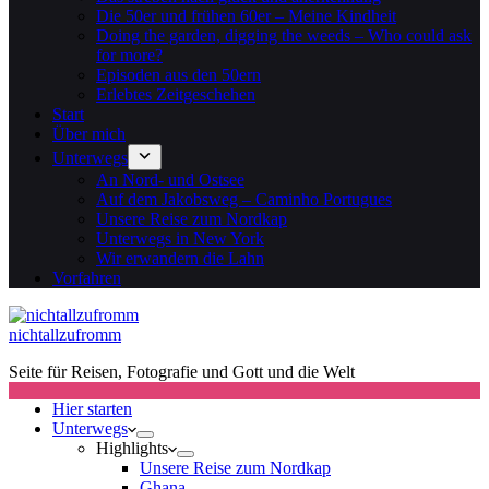
Die 50er und frühen 60er – Meine Kindheit
Doing the garden, digging the weeds – Who could ask
for more?
Episoden aus den 50ern
Erlebtes Zeitgeschehen
Start
Über mich
Unterwegs
An Nord- und Ostsee
Auf dem Jakobsweg – Caminho Portugues
Unsere Reise zum Nordkap
Unterwegs in New York
Wir erwandern die Lahn
Vorfahren
nichtallzufromm
Seite für Reisen, Fotografie und Gott und die Welt
Hier starten
Unterwegs
Highlights
Unsere Reise zum Nordkap
Ghana