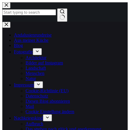
Zum
Inhalt
springen
Keine
Ergebnisse
Andalusienrundreise
Aus meiner Küche
Blog
Fotografie
Architektur
Bilder auf Instagram
Landschaft
Menschen
Natur
Impressum
Cookie-Richtlinie (EU)
Datenschutz
Diesen Blog abonnieren
Mail
Cookie Einstellung ändern
Nachkriegskind
Aufbruch
Das streben nach glück und anerkennung