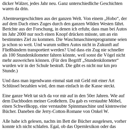
dicker Wälzer, jedes Jahr neu. Ganz unterschiedliche Geschichten
waren da drin.
Abenteuergeschichten aus der ganzen Welt. Von einem „Hobo“, der
auf dem Dach eines Zuges durch den ganzen Wilden Westen fährt.
Berichte aus der Forschung, in denen ich erfuhr, dass man bei Autos
im Jahr 2000 nur noch einen Knopf drücken müsste, um an ein
bestimmtes Ziel zu kommen. Die Waschmaschinenprogramme seien
ja schon so weit. Und warum sollten Autos nicht in Zukunft auf
Fließbändern transportiert werden? Und dass ein Zug nie schneller
als 100 Stundenkilometer fahren könnte, weil sonst die Vögel nicht
mehr ausweichen können. (Für den Begriff „Stundenkilometer“
wurden wir in der Schule bestraft. Die gibt es nicht nur km pro
Stunde.)
Und dass man irgendwann einmal statt mit Geld mit einer Art
Schlüssel bezahlen wird, den man einfach in die Kasse steckt.
Eine ganze Welt tat sich da vor mir auf in den 50er Jahren. Wie auf
dem Dachboden meiner Großeltern. Da gab es verstaubte Möbel,
einen Schwellkopp, eine verstaubte Spinnmaschine und kistenweise
Bücher. Daneben die Jerry-Cotton-Romane von Onkel W.
Alle habe ich gelesen, nachts im Bett die Bücher ausgelesen, vorher
konnte ich nicht schlafen. Egal, ob das Opernlexikon oder das