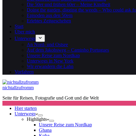
Die 50er und frühen 60er – Meine Kindheit
Doing the garden, digging the weeds – Who could ask f
Episoden aus den 50ern
Erlebtes Zeitgeschehen
Start
Über mich
Unterwegs
An Nord- und Ostsee
Auf dem Jakobsweg – Caminho Portugues
Unsere Reise zum Nordkap
Unterwegs in New York
Wir erwandern die Lahn
Vorfahren
nichtallzufromm
Seite für Reisen, Fotografie und Gott und die Welt
Hier starten
Unterwegs
Highlights
Unsere Reise zum Nordkap
Ghana
Kuba