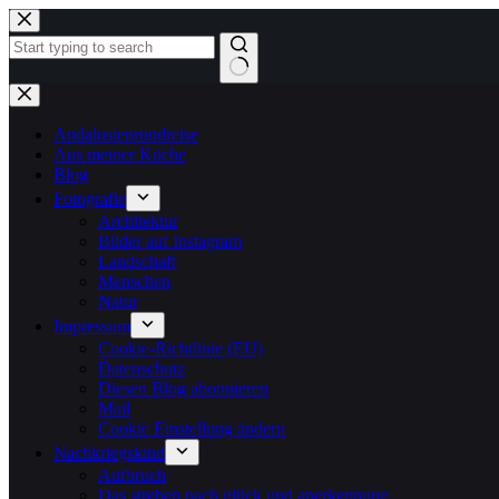
Zum
Inhalt
springen
Keine
Ergebnisse
Andalusienrundreise
Aus meiner Küche
Blog
Fotografie
Architektur
Bilder auf Instagram
Landschaft
Menschen
Natur
Impressum
Cookie-Richtlinie (EU)
Datenschutz
Diesen Blog abonnieren
Mail
Cookie Einstellung ändern
Nachkriegskind
Aufbruch
Das streben nach glück und anerkennung