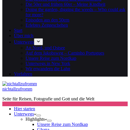
Die 50er und frühen 60er – Meine Kindheit
Doing the garden, digging the weeds – Who could ask
for more?
Episoden aus den 50ern
Erlebtes Zeitgeschehen
Start
Über mich
Unterwegs
An Nord- und Ostsee
Auf dem Jakobsweg – Caminho Portugues
Unsere Reise zum Nordkap
Unterwegs in New York
Wir erwandern die Lahn
Vorfahren
nichtallzufromm
Seite für Reisen, Fotografie und Gott und die Welt
Hier starten
Unterwegs
Highlights
Unsere Reise zum Nordkap
Ghana