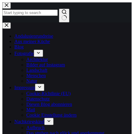
Zum
Inhalt
springen
Keine
Ergebnisse
Andalusienrundreise
Aus meiner Küche
Blog
Fotografie
Architektur
Bilder auf Instagram
Landschaft
Menschen
Natur
Impressum
Cookie-Richtlinie (EU)
Datenschutz
Diesen Blog abonnieren
Mail
Cookie Einstellung ändern
Nachkriegskind
Aufbruch
Das streben nach glück und anerkennung