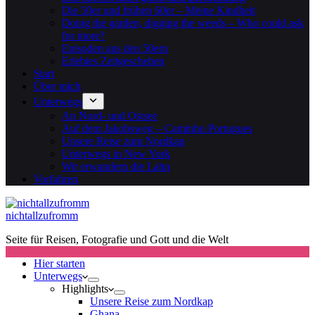
Die 50er und frühen 60er – Meine Kindheit
Doing the garden, digging the weeds – Who could ask
for more?
Episoden aus den 50ern
Erlebtes Zeitgeschehen
Start
Über mich
Unterwegs
An Nord- und Ostsee
Auf dem Jakobsweg – Caminho Portugues
Unsere Reise zum Nordkap
Unterwegs in New York
Wir erwandern die Lahn
Vorfahren
nichtallzufromm
Seite für Reisen, Fotografie und Gott und die Welt
Hier starten
Unterwegs
Highlights
Unsere Reise zum Nordkap
Ghana