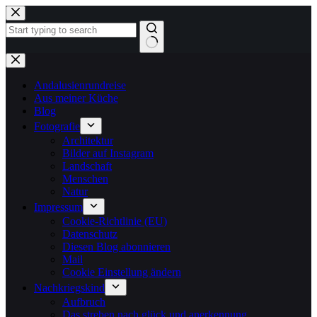
Zum
Inhalt
springen
Keine
Ergebnisse
Andalusienrundreise
Aus meiner Küche
Blog
Fotografie
Architektur
Bilder auf Instagram
Landschaft
Menschen
Natur
Impressum
Cookie-Richtlinie (EU)
Datenschutz
Diesen Blog abonnieren
Mail
Cookie Einstellung ändern
Nachkriegskind
Aufbruch
Das streben nach glück und anerkennung