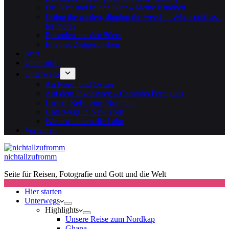
Die 50er und frühen 60er – Meine Kindheit
Doing the garden, digging the weeds – Who could ask
for more?
Episoden aus den 50ern
Erlebtes Zeitgeschehen
Start
Über mich
Unterwegs
An Nord- und Ostsee
Auf dem Jakobsweg – Caminho Portugues
Unsere Reise zum Nordkap
Unterwegs in New York
Wir erwandern die Lahn
Vorfahren
nichtallzufromm
Seite für Reisen, Fotografie und Gott und die Welt
Hier starten
Unterwegs
Highlights
Unsere Reise zum Nordkap
Ghana