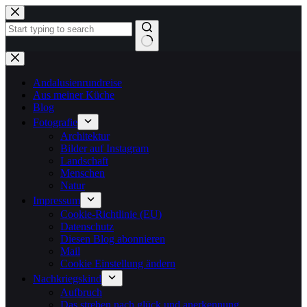
Zum
Inhalt
springen
Keine
Ergebnisse
Andalusienrundreise
Aus meiner Küche
Blog
Fotografie
Architektur
Bilder auf Instagram
Landschaft
Menschen
Natur
Impressum
Cookie-Richtlinie (EU)
Datenschutz
Diesen Blog abonnieren
Mail
Cookie Einstellung ändern
Nachkriegskind
Aufbruch
Das streben nach glück und anerkennung