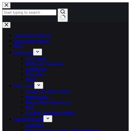
Zum
Inhalt
springen
Keine
Ergebnisse
Andalusienrundreise
Aus meiner Küche
Blog
Fotografie
Architektur
Bilder auf Instagram
Landschaft
Menschen
Natur
Impressum
Cookie-Richtlinie (EU)
Datenschutz
Diesen Blog abonnieren
Mail
Cookie Einstellung ändern
Nachkriegskind
Aufbruch
Das streben nach glück und anerkennung