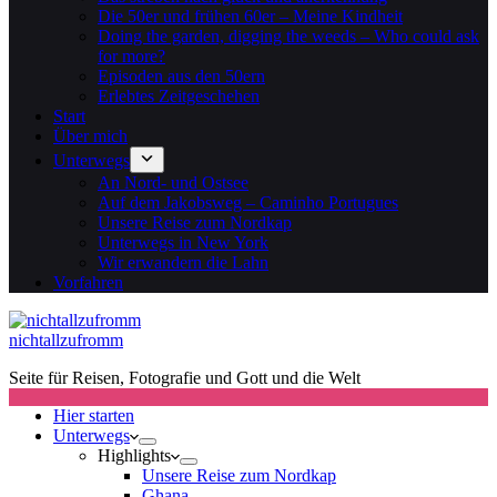
Die 50er und frühen 60er – Meine Kindheit
Doing the garden, digging the weeds – Who could ask
for more?
Episoden aus den 50ern
Erlebtes Zeitgeschehen
Start
Über mich
Unterwegs
An Nord- und Ostsee
Auf dem Jakobsweg – Caminho Portugues
Unsere Reise zum Nordkap
Unterwegs in New York
Wir erwandern die Lahn
Vorfahren
nichtallzufromm
Seite für Reisen, Fotografie und Gott und die Welt
Hier starten
Unterwegs
Highlights
Unsere Reise zum Nordkap
Ghana