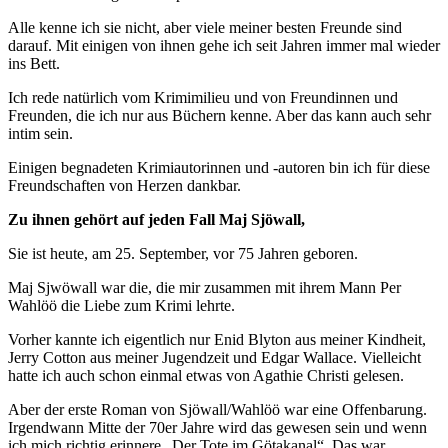
Alle kenne ich sie nicht, aber viele meiner besten Freunde sind
darauf. Mit einigen von ihnen gehe ich seit Jahren immer mal wieder
ins Bett.
Ich rede natürlich vom Krimimilieu und von Freundinnen und
Freunden, die ich nur aus Büchern kenne. Aber das kann auch sehr
intim sein.
Einigen begnadeten Krimiautorinnen und -autoren bin ich für diese
Freundschaften von Herzen dankbar.
Zu ihnen gehört auf jeden Fall Maj Sjöwall,
Sie ist heute, am 25. September, vor 75 Jahren geboren.
Maj Sjwöwall war die, die mir zusammen mit ihrem Mann Per
Wahlöö die Liebe zum Krimi lehrte.
Vorher kannte ich eigentlich nur Enid Blyton aus meiner Kindheit,
Jerry Cotton aus meiner Jugendzeit und Edgar Wallace. Vielleicht
hatte ich auch schon einmal etwas von Agathie Christi gelesen.
Aber der erste Roman von Sjöwall/Wahlöö war eine Offenbarung.
Irgendwann Mitte der 70er Jahre wird das gewesen sein und wenn
ich mich richtig erinnere „Der Tote im Götakanal“. Das war