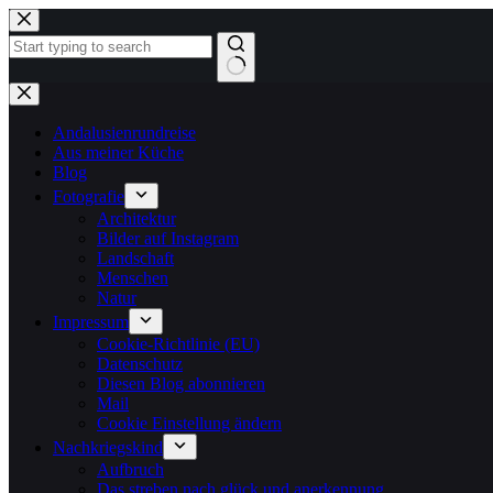
Zum
Inhalt
springen
Keine
Ergebnisse
Andalusienrundreise
Aus meiner Küche
Blog
Fotografie
Architektur
Bilder auf Instagram
Landschaft
Menschen
Natur
Impressum
Cookie-Richtlinie (EU)
Datenschutz
Diesen Blog abonnieren
Mail
Cookie Einstellung ändern
Nachkriegskind
Aufbruch
Das streben nach glück und anerkennung