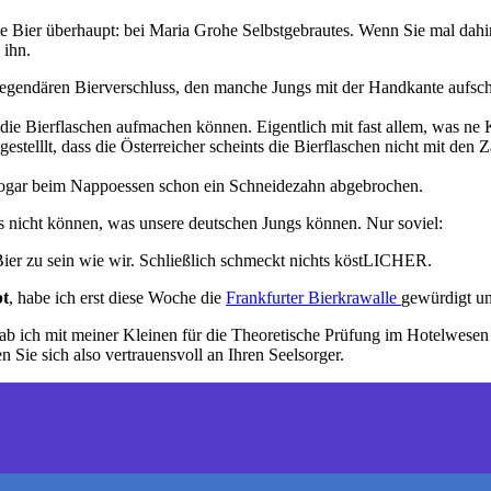
hste Bier überhaupt: bei Maria Grohe Selbstgebrautes. Wenn Sie mal 
 ihn.
m legendären Bierverschluss, den manche Jungs mit der Handkante aufs
die Bierflaschen aufmachen können. Eigentlich mit fast allem, was ne K
estelllt, dass die Österreicher scheints die Bierflaschen nicht mit den
ja sogar beim Nappoessen schon ein Schneidezahn abgebrochen.
das nicht können, was unsere deutschen Jungs können. Nur soviel:
Bier zu sein wie wir. Schließlich schmeckt nichts köstLICHER.
bt
, habe ich erst diese Woche die
Frankfurter Bierkrawalle
gewürdigt un
ab ich mit meiner Kleinen für die Theoretische Prüfung im Hotelwesen
n Sie sich also vertrauensvoll an Ihren Seelsorger.