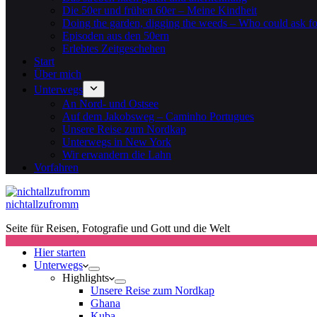
Die 50er und frühen 60er – Meine Kindheit
Doing the garden, digging the weeds – Who could ask f
Episoden aus den 50ern
Erlebtes Zeitgeschehen
Start
Über mich
Unterwegs
An Nord- und Ostsee
Auf dem Jakobsweg – Caminho Portugues
Unsere Reise zum Nordkap
Unterwegs in New York
Wir erwandern die Lahn
Vorfahren
nichtallzufromm
Seite für Reisen, Fotografie und Gott und die Welt
Hier starten
Unterwegs
Highlights
Unsere Reise zum Nordkap
Ghana
Kuba