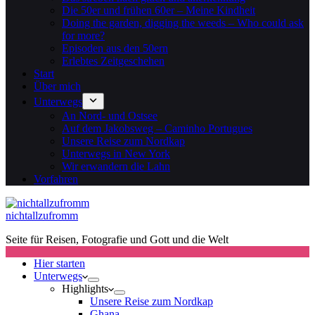
Die 50er und frühen 60er – Meine Kindheit
Doing the garden, digging the weeds – Who could ask
for more?
Episoden aus den 50ern
Erlebtes Zeitgeschehen
Start
Über mich
Unterwegs
An Nord- und Ostsee
Auf dem Jakobsweg – Caminho Portugues
Unsere Reise zum Nordkap
Unterwegs in New York
Wir erwandern die Lahn
Vorfahren
nichtallzufromm
Seite für Reisen, Fotografie und Gott und die Welt
Hier starten
Unterwegs
Highlights
Unsere Reise zum Nordkap
Ghana