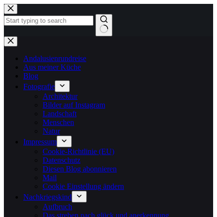
Zum
Inhalt
springen
Keine
Ergebnisse
Andalusienrundreise
Aus meiner Küche
Blog
Fotografie
Architektur
Bilder auf Instagram
Landschaft
Menschen
Natur
Impressum
Cookie-Richtlinie (EU)
Datenschutz
Diesen Blog abonnieren
Mail
Cookie Einstellung ändern
Nachkriegskind
Aufbruch
Das streben nach glück und anerkennung