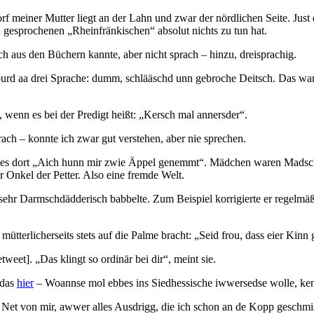
f meiner Mutter liegt an der Lahn und zwar der nördlichen Seite. Just 
n gesprochenen „Rheinfränkischen“ absolut nichts zu tun hat.
h aus den Büchern kannte, aber nicht sprach – hinzu, dreisprachig.
urd aa drei Sprache: dumm, schlääschd unn gebroche Deitsch. Das ware
wenn es bei der Predigt heißt: „Kersch mal annersder“.
rach – konnte ich zwar gut verstehen, aber nie sprechen.
es dort „Aich hunn mir zwie Äppel genemmt“. Mädchen waren Madscher
 Onkel der Petter. Also eine fremde Welt.
sehr Darmschdädderisch babbelte. Zum Beispiel korrigierte er regelmäß
mütterlicherseits stets auf die Palme bracht: „Seid frou, dass eier Ki
eet]. „Das klingt so ordinär bei dir“, meint sie.
 das
hier
– Woannse mol ebbes ins Siedhessische iwwersedse wolle, ken
Net von mir, awwer alles Ausdrigg, die ich schon an de Kopp geschmis