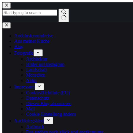
Zum
Inhalt
springen
Keine
Ergebnisse
Andalusienrundreise
Aus meiner Küche
Blog
Fotografie
Architektur
Bilder auf Instagram
Landschaft
Menschen
Natur
Impressum
Cookie-Richtlinie (EU)
Datenschutz
Diesen Blog abonnieren
Mail
Cookie Einstellung ändern
Nachkriegskind
Aufbruch
Das streben nach glück und anerkennung