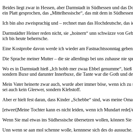
Beides liegt zwar in Hessen, aber Darmstadt in Südhessen und das Dor
ein Platt gesprochen, das „Mittelhessische“, das mit dem in Südhesse
Ich bin also zweisprachig und – rechnet man das Hochdeutsche, das ic
Darmstädter Heiner reden nicht, sie „hoinern“ unn schwäzze von Geb
ich bis heute beherrsche.
Eine Kostprobe davon werde ich wieder am Fastnachtssonntag geben, 
Die Sprache meiner Mutter – die sie allerdings bei uns zuhause nie sp
Wo es in Darmstadt hieß „Ich hobb mer zwaa Ebbel genumme“, hieß 
sondern Buxe und darunter Innerbuxe, die Tante war die Goth und der
Mein Vater heinerte zwar auch, wurde aber immer böse, wenn ich zu 
sei auch kein Gleewer, sondern Klebstoff.
Aber er hielt fest daran, dass Kinder „Schebbe“ sind, was meine Oma 
[etweet]Meine Tochter kann es nicht leiden, wenn ich Mundart rede[/etw
Wenn Sie mal etwas ins Südhessische übersetzen wollen, können Sie
Unn wenn se aan mol schenne wolle, kennnese sich des do aussuche. 