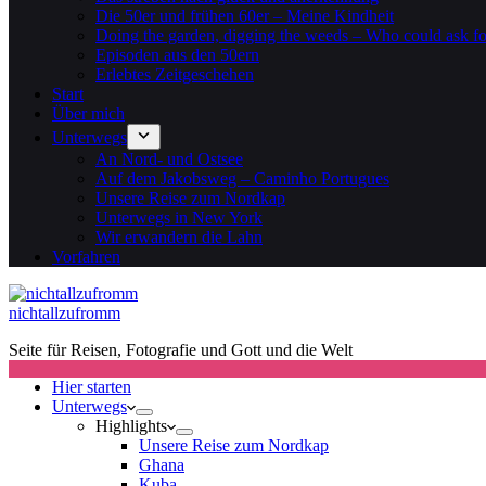
Die 50er und frühen 60er – Meine Kindheit
Doing the garden, digging the weeds – Who could ask f
Episoden aus den 50ern
Erlebtes Zeitgeschehen
Start
Über mich
Unterwegs
An Nord- und Ostsee
Auf dem Jakobsweg – Caminho Portugues
Unsere Reise zum Nordkap
Unterwegs in New York
Wir erwandern die Lahn
Vorfahren
nichtallzufromm
Seite für Reisen, Fotografie und Gott und die Welt
Hier starten
Unterwegs
Highlights
Unsere Reise zum Nordkap
Ghana
Kuba