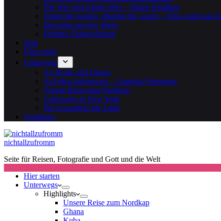
Die 50er und frühen 60er – Meine Kindheit
Doing the garden, digging the weeds – Who could ask f
Episoden aus den 50ern
Erlebtes Zeitgeschehen
Start
Über mich
Unterwegs
An Nord- und Ostsee
Auf dem Jakobsweg – Caminho Portugues
Unsere Reise zum Nordkap
Unterwegs in New York
Wir erwandern die Lahn
Vorfahren
nichtallzufromm
Seite für Reisen, Fotografie und Gott und die Welt
Hier starten
Unterwegs
Highlights
Unsere Reise zum Nordkap
Ghana
Kuba