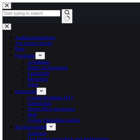
Zum
Inhalt
springen
Keine
Ergebnisse
Andalusienrundreise
Aus meiner Küche
Blog
Fotografie
Architektur
Bilder auf Instagram
Landschaft
Menschen
Natur
Impressum
Cookie-Richtlinie (EU)
Datenschutz
Diesen Blog abonnieren
Mail
Cookie Einstellung ändern
Nachkriegskind
Aufbruch
Das streben nach glück und anerkennung