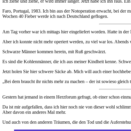
Ich ziehe und ziehe, er wird immer länger. Jetzt habe ich ihn raus. E
Faro, Portugal, 1983. Ich bin aus der Notoperation erwacht, bei der
Wochen 40 Fieber werde ich nach Deutschland geflogen.
Am Tag vorher war ich mittags hier eingeliefert worden. Hatte in de
Aber ich konnte nicht mehr operiert werden, zu viel war los. Abends
Schwarze Männer kommen herein, mit Ruß geschwärzt.
Es sind die Kohlenmänner, die ich aus meiner Kindheit kenne. Schwe
Jetzt holen Sie hier schwere Säcke ab. Mich will auch einer hochheben
„Bei dem braucht ihr nichts mehr zu machen – der ist sowieso gleich t
Gestern hat jemand in einem Herzforum gefragt, ob einer schon einm
Da ist mir aufgefallen, dass ich hier noch nie von dieser wohl schli
Aber davon ein anderes Mal mehr.
Und auch von den anderen Träumen, die den Tod und die Auferstehu