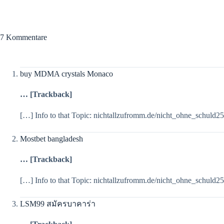
7 Kommentare
buy MDMA crystals Monaco
… [Trackback]
[…] Info to that Topic: nichtallzufromm.de/nicht_ohne_schuld
Mostbet bangladesh
… [Trackback]
[…] Info to that Topic: nichtallzufromm.de/nicht_ohne_schuld
LSM99 สมัครบาคาร่า