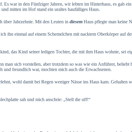
f. Es war in den Fünfziger Jahren, wir lebten im Hinterhaus, es gab ei
nd mitten im Hof stand ein uraltes baufälliges Haus.
ch über Jahrzehnte. Mit den Leuten in
diesem
Haus pflegte man keine N
it ich ihn einmal auf einem Schemelchen mit nacktem Oberkörper auf der 
nd, das Kind seiner ledigen Tochter, die mit ihm Haus wohnte, sei eig
nn man sich vorstellen, aber trotzdem so was wie ein Anführer, beliebt
lich und freundlich war, mochten mich auch die Erwachsenen.
ehnt, wohl damit bei Regen weniger Nässe ins Haus kam. Gehalten wur
echplatte sah und mich anschrie: „Stell die uff!“