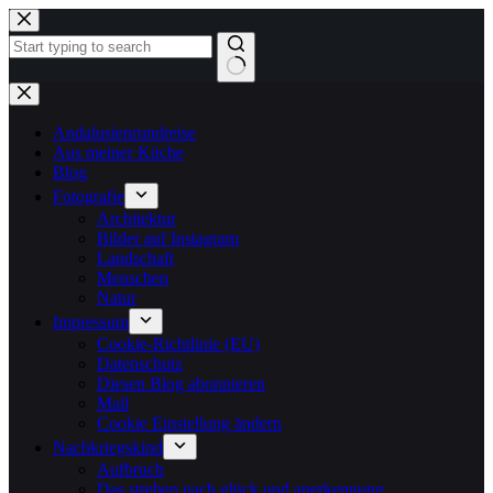
Zum
Inhalt
springen
Keine
Ergebnisse
Andalusienrundreise
Aus meiner Küche
Blog
Fotografie
Architektur
Bilder auf Instagram
Landschaft
Menschen
Natur
Impressum
Cookie-Richtlinie (EU)
Datenschutz
Diesen Blog abonnieren
Mail
Cookie Einstellung ändern
Nachkriegskind
Aufbruch
Das streben nach glück und anerkennung