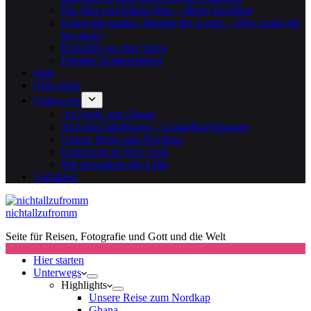
Die 50er und frühen 60er – Meine Kindheit
Doing the garden, digging the weeds – Who could ask
for more?
Episoden aus den 50ern
Erlebtes Zeitgeschehen
Start
Über mich
Unterwegs
An Nord- und Ostsee
Auf dem Jakobsweg – Caminho Portugues
Unsere Reise zum Nordkap
Unterwegs in New York
Wir erwandern die Lahn
Vorfahren
nichtallzufromm
Seite für Reisen, Fotografie und Gott und die Welt
Hier starten
Unterwegs
Highlights
Unsere Reise zum Nordkap
Ghana