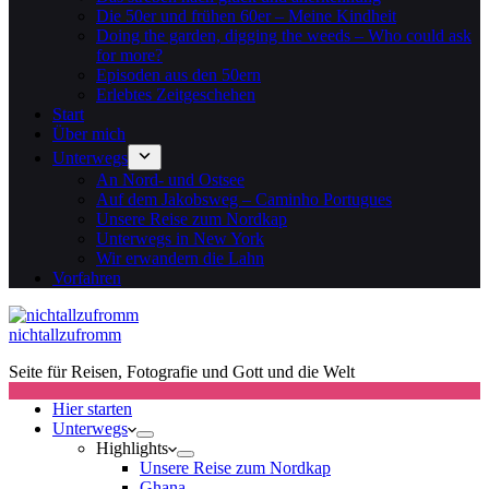
Die 50er und frühen 60er – Meine Kindheit
Doing the garden, digging the weeds – Who could ask
for more?
Episoden aus den 50ern
Erlebtes Zeitgeschehen
Start
Über mich
Unterwegs
An Nord- und Ostsee
Auf dem Jakobsweg – Caminho Portugues
Unsere Reise zum Nordkap
Unterwegs in New York
Wir erwandern die Lahn
Vorfahren
nichtallzufromm
Seite für Reisen, Fotografie und Gott und die Welt
Hier starten
Unterwegs
Highlights
Unsere Reise zum Nordkap
Ghana