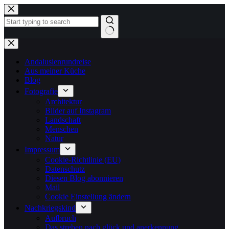
Zum
Inhalt
springen
Keine
Ergebnisse
Andalusienrundreise
Aus meiner Küche
Blog
Fotografie
Architektur
Bilder auf Instagram
Landschaft
Menschen
Natur
Impressum
Cookie-Richtlinie (EU)
Datenschutz
Diesen Blog abonnieren
Mail
Cookie Einstellung ändern
Nachkriegskind
Aufbruch
Das streben nach glück und anerkennung