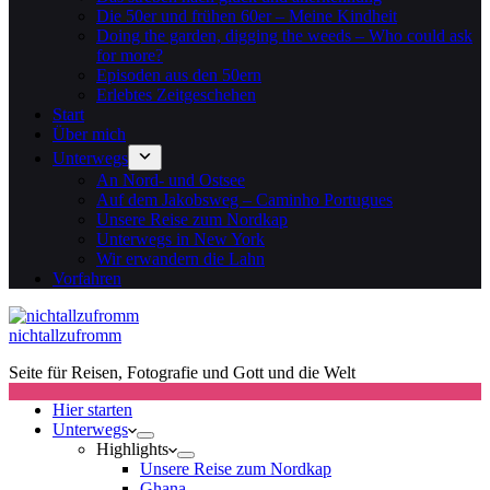
Die 50er und frühen 60er – Meine Kindheit
Doing the garden, digging the weeds – Who could ask
for more?
Episoden aus den 50ern
Erlebtes Zeitgeschehen
Start
Über mich
Unterwegs
An Nord- und Ostsee
Auf dem Jakobsweg – Caminho Portugues
Unsere Reise zum Nordkap
Unterwegs in New York
Wir erwandern die Lahn
Vorfahren
nichtallzufromm
Seite für Reisen, Fotografie und Gott und die Welt
Hier starten
Unterwegs
Highlights
Unsere Reise zum Nordkap
Ghana