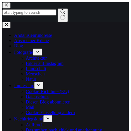
Zum
Inhalt
springen
Keine
Ergebnisse
Andalusienrundreise
Aus meiner Küche
Blog
Fotografie
Architektur
Bilder auf Instagram
Landschaft
Menschen
Natur
Impressum
Cookie-Richtlinie (EU)
Datenschutz
Diesen Blog abonnieren
Mail
Cookie Einstellung ändern
Nachkriegskind
Aufbruch
Das streben nach glück und anerkennung