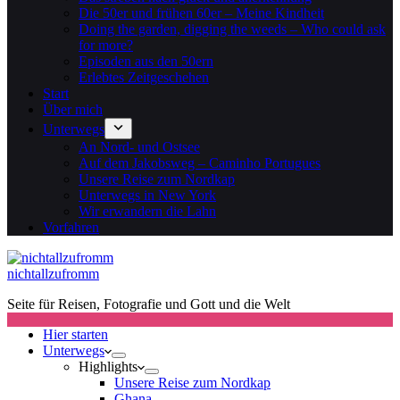
Die 50er und frühen 60er – Meine Kindheit
Doing the garden, digging the weeds – Who could ask
for more?
Episoden aus den 50ern
Erlebtes Zeitgeschehen
Start
Über mich
Unterwegs
An Nord- und Ostsee
Auf dem Jakobsweg – Caminho Portugues
Unsere Reise zum Nordkap
Unterwegs in New York
Wir erwandern die Lahn
Vorfahren
nichtallzufromm
Seite für Reisen, Fotografie und Gott und die Welt
Hier starten
Unterwegs
Highlights
Unsere Reise zum Nordkap
Ghana