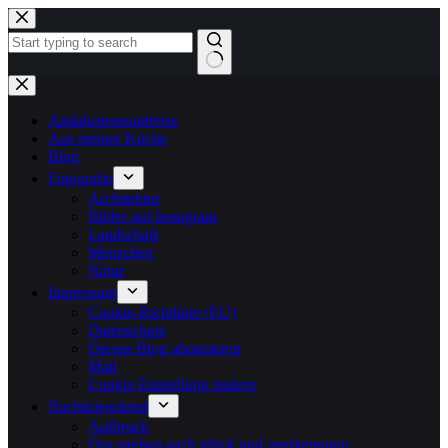
Zum
Inhalt
springen
Keine
Ergebnisse
Andalusienrundreise
Aus meiner Küche
Blog
Fotografie
Architektur
Bilder auf Instagram
Landschaft
Menschen
Natur
Impressum
Cookie-Richtlinie (EU)
Datenschutz
Diesen Blog abonnieren
Mail
Cookie Einstellung ändern
Nachkriegskind
Aufbruch
Das streben nach glück und anerkennung