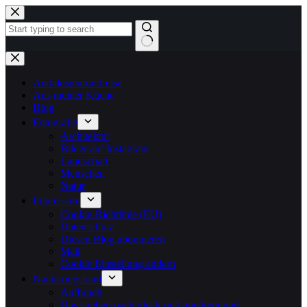
Zum
Inhalt
springen
Keine
Ergebnisse
Andalusienrundreise
Aus meiner Küche
Blog
Fotografie
Architektur
Bilder auf Instagram
Landschaft
Menschen
Natur
Impressum
Cookie-Richtlinie (EU)
Datenschutz
Diesen Blog abonnieren
Mail
Cookie Einstellung ändern
Nachkriegskind
Aufbruch
Das streben nach glück und anerkennung