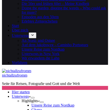
Die 50er und frühen 60er – Meine Kindheit
Doing the garden, digging the weeds – Who could ask
for more?
Episoden aus den 50ern
Erlebtes Zeitgeschehen
Start
Über mich
Unterwegs
An Nord- und Ostsee
Auf dem Jakobsweg – Caminho Portugues
Unsere Reise zum Nordkap
Unterwegs in New York
Wir erwandern die Lahn
Vorfahren
nichtallzufromm
Seite für Reisen, Fotografie und Gott und die Welt
Hier starten
Unterwegs
Highlights
Unsere Reise zum Nordkap
Ghana