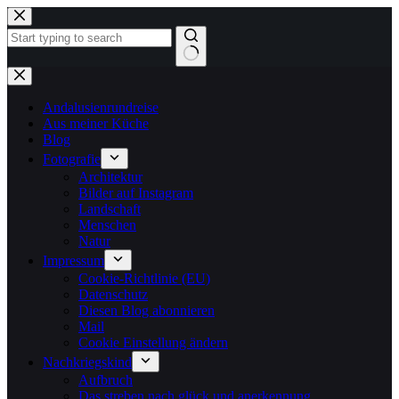
Zum
Inhalt
springen
Keine
Ergebnisse
Andalusienrundreise
Aus meiner Küche
Blog
Fotografie
Architektur
Bilder auf Instagram
Landschaft
Menschen
Natur
Impressum
Cookie-Richtlinie (EU)
Datenschutz
Diesen Blog abonnieren
Mail
Cookie Einstellung ändern
Nachkriegskind
Aufbruch
Das streben nach glück und anerkennung