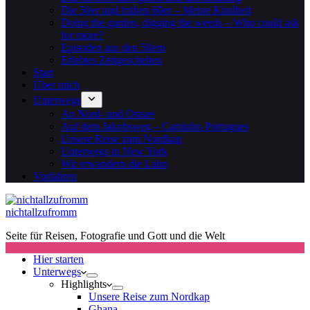
Die 50er und frühen 60er – Meine Kindheit
Doing the garden, digging the weeds – Who could ask
for more?
Episoden aus den 50ern
Erlebtes Zeitgeschehen
Start
Über mich
Unterwegs
An Nord- und Ostsee
Auf dem Jakobsweg – Caminho Portugues
Unsere Reise zum Nordkap
Unterwegs in New York
Wir erwandern die Lahn
Vorfahren
nichtallzufromm
Seite für Reisen, Fotografie und Gott und die Welt
Hier starten
Unterwegs
Highlights
Unsere Reise zum Nordkap
Ghana