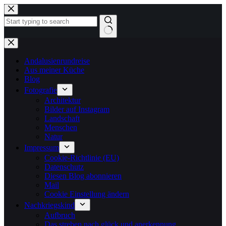
Zum
Inhalt
springen
Keine
Ergebnisse
Andalusienrundreise
Aus meiner Küche
Blog
Fotografie
Architektur
Bilder auf Instagram
Landschaft
Menschen
Natur
Impressum
Cookie-Richtlinie (EU)
Datenschutz
Diesen Blog abonnieren
Mail
Cookie Einstellung ändern
Nachkriegskind
Aufbruch
Das streben nach glück und anerkennung