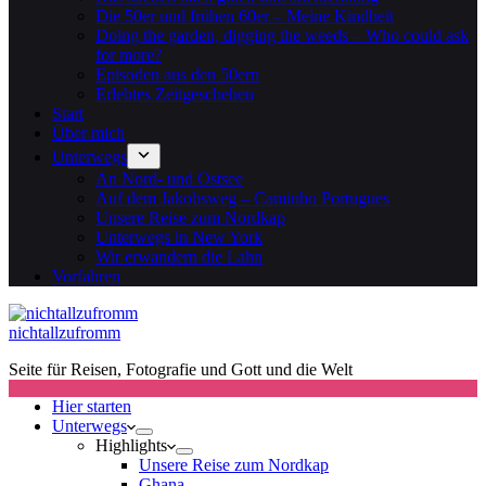
Die 50er und frühen 60er – Meine Kindheit
Doing the garden, digging the weeds – Who could ask
for more?
Episoden aus den 50ern
Erlebtes Zeitgeschehen
Start
Über mich
Unterwegs
An Nord- und Ostsee
Auf dem Jakobsweg – Caminho Portugues
Unsere Reise zum Nordkap
Unterwegs in New York
Wir erwandern die Lahn
Vorfahren
nichtallzufromm
Seite für Reisen, Fotografie und Gott und die Welt
Hier starten
Unterwegs
Highlights
Unsere Reise zum Nordkap
Ghana