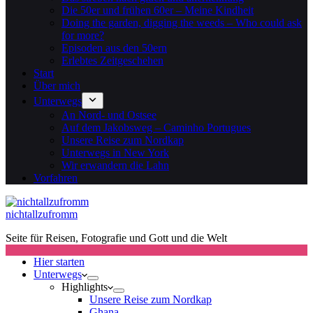
Die 50er und frühen 60er – Meine Kindheit
Doing the garden, digging the weeds – Who could ask
for more?
Episoden aus den 50ern
Erlebtes Zeitgeschehen
Start
Über mich
Unterwegs
An Nord- und Ostsee
Auf dem Jakobsweg – Caminho Portugues
Unsere Reise zum Nordkap
Unterwegs in New York
Wir erwandern die Lahn
Vorfahren
nichtallzufromm
Seite für Reisen, Fotografie und Gott und die Welt
Hier starten
Unterwegs
Highlights
Unsere Reise zum Nordkap
Ghana