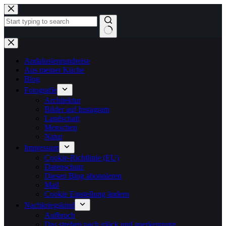
Zum
Inhalt
springen
Keine
Ergebnisse
Andalusienrundreise
Aus meiner Küche
Blog
Fotografie
Architektur
Bilder auf Instagram
Landschaft
Menschen
Natur
Impressum
Cookie-Richtlinie (EU)
Datenschutz
Diesen Blog abonnieren
Mail
Cookie Einstellung ändern
Nachkriegskind
Aufbruch
Das streben nach glück und anerkennung