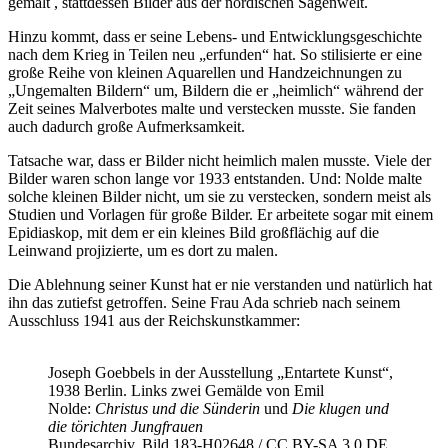
gemalt , stattdessen Bilder aus der nordischen Sagenwelt.
Hinzu kommt, dass er seine Lebens- und Entwicklungsgeschichte
nach dem Krieg in Teilen neu „erfunden“ hat. So stilisierte er eine
große Reihe von kleinen Aquarellen und Handzeichnungen zu
„Ungemalten Bildern“ um, Bildern die er „heimlich“ während der
Zeit seines Malverbotes malte und verstecken musste. Sie fanden
auch dadurch große Aufmerksamkeit.
Tatsache war, dass er Bilder nicht heimlich malen musste. Viele der
Bilder waren schon lange vor 1933 entstanden. Und: Nolde malte
solche kleinen Bilder nicht, um sie zu verstecken, sondern meist als
Studien und Vorlagen für große Bilder. Er arbeitete sogar mit einem
Epidiaskop, mit dem er ein kleines Bild großflächig auf die
Leinwand projizierte, um es dort zu malen.
Die Ablehnung seiner Kunst hat er nie verstanden und natürlich hat
ihn das zutiefst getroffen. Seine Frau Ada schrieb nach seinem
Ausschluss 1941 aus der Reichskunstkammer:
Joseph Goebbels in der Ausstellung „Entartete Kunst“,
1938 Berlin. Links zwei Gemälde von Emil
Nolde:
Christus und die Sünderin
und
Die klugen und
die törichten Jungfrauen
Bundesarchiv, Bild 183-H02648 / CC BY-SA 3.0 DE