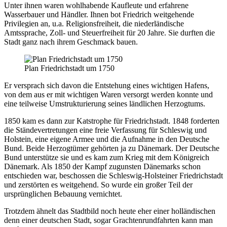
Unter ihnen waren wohlhabende Kaufleute und erfahrene
Wasserbauer und Händler. Ihnen bot Friedrich weitgehende
Privilegien an, u.a. Religionsfreiheit, die niederländische
Amtssprache, Zoll- und Steuerfreiheit für 20 Jahre. Sie durften die
Stadt ganz nach ihrem Geschmack bauen.
Plan Friedrichstadt um 1750
Er versprach sich davon die Entstehung eines wichtigen Hafens,
von dem aus er mit wichtigen Waren versorgt werden konnte und
eine teilweise Umstrukturierung seines ländlichen Herzogtums.
1850 kam es dann zur Katstrophe für Friedrichstadt. 1848 forderten
die Ständevertretungen eine freie Verfassung für Schleswig und
Holstein, eine eigene Armee und die Aufnahme in den Deutsche
Bund. Beide Herzogtümer gehörten ja zu Dänemark. Der Deutsche
Bund unterstütze sie und es kam zum Krieg mit dem Königreich
Dänemark. Als 1850 der Kampf zugunsten Dänemarks schon
entschieden war, beschossen die Schleswig-Holsteiner Friedrichstadt
und zerstörten es weitgehend. So wurde ein großer Teil der
ursprünglichen Bebauung vernichtet.
Trotzdem ähnelt das Stadtbild noch heute eher einer holländischen
denn einer deutschen Stadt, sogar Grachtenrundfahrten kann man