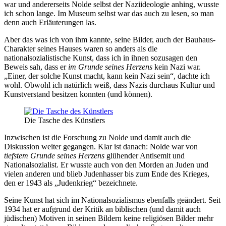
war und andererseits Nolde selbst der Naziideologie anhing, wusste
ich schon lange. Im Museum selbst war das auch zu lesen, so man
denn auch Erläuterungen las.
Aber das was ich von ihm kannte, seine Bilder, auch der Bauhaus-
Charakter seines Hauses waren so anders als die
nationalsozialistische Kunst, dass ich in ihnen sozusagen den
Beweis sah, dass er
im Grunde seines Herzens
kein Nazi war.
„Einer, der solche Kunst macht, kann kein Nazi sein“, dachte ich
wohl. Obwohl ich natürlich weiß, dass Nazis durchaus Kultur und
Kunstverstand besitzen konnten (und können).
Die Tasche des Künstlers
Inzwischen ist die Forschung zu Nolde und damit auch die
Diskussion weiter gegangen. Klar ist danach: Nolde war von
tiefstem Grunde seines Herzens
glühender Antisemit und
Nationalsozialist. Er wusste auch von den Morden an Juden und
vielen anderen und blieb Judenhasser bis zum Ende des Krieges,
den er 1943 als „Judenkrieg“ bezeichnete.
Seine Kunst hat sich im Nationalsozialismus ebenfalls geändert. Seit
1934 hat er aufgrund der Kritik an biblischen (und damit auch
jüdischen) Motiven in seinen Bildern keine religiösen Bilder mehr