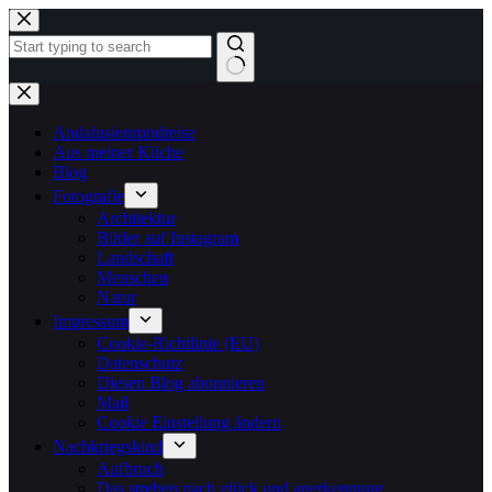
Zum
Inhalt
springen
Keine
Ergebnisse
Andalusienrundreise
Aus meiner Küche
Blog
Fotografie
Architektur
Bilder auf Instagram
Landschaft
Menschen
Natur
Impressum
Cookie-Richtlinie (EU)
Datenschutz
Diesen Blog abonnieren
Mail
Cookie Einstellung ändern
Nachkriegskind
Aufbruch
Das streben nach glück und anerkennung