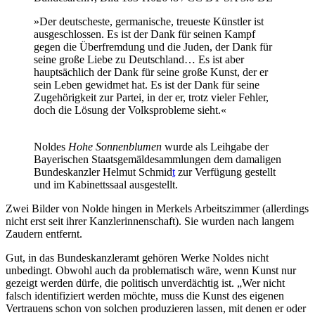
»Der deutscheste, germanische, treueste Künstler ist
ausgeschlossen. Es ist der Dank für seinen Kampf
gegen die Überfremdung und die Juden, der Dank für
seine große Liebe zu Deutschland… Es ist aber
hauptsächlich der Dank für seine große Kunst, der er
sein Leben gewidmet hat. Es ist der Dank für seine
Zugehörigkeit zur Partei, in der er, trotz vieler Fehler,
doch die Lösung der Volksprobleme sieht.«
Noldes
Hohe Sonnenblumen
wurde als Leihgabe der
Bayerischen Staatsgemäldesammlungen dem damaligen
Bundeskanzler Helmut Schmid
t
zur Verfügung gestellt
und im Kabinettssaal ausgestellt.
Zwei Bilder von Nolde hingen in Merkels Arbeitszimmer (allerdings
nicht erst seit ihrer Kanzlerinnenschaft). Sie wurden nach langem
Zaudern entfernt.
Gut, in das Bundeskanzleramt gehören Werke Noldes nicht
unbedingt. Obwohl auch da problematisch wäre, wenn Kunst nur
gezeigt werden dürfe, die politisch unverdächtig ist. „Wer nicht
falsch identifiziert werden möchte, muss die Kunst des eigenen
Vertrauens schon von solchen produzieren lassen, mit denen er oder