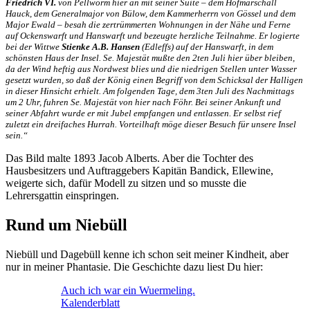
Friedrich VI.
von Pellworm hier an mit seiner Suite – dem Hofmarschall
Hauck, dem Generalmajor von Bülow, dem Kammerherrn von Gössel und dem
Major Ewald – besah die zertrümmerten Wohnungen in der Nähe und Ferne
auf Ockenswarft und Hanswarft und bezeugte herzliche Teilnahme. Er logierte
bei der Wittwe
Stienke A.B. Hansen
(Edleffs) auf der Hanswarft, in dem
schönsten Haus der Insel. Se. Majestät mußte den 2ten Juli hier über bleiben,
da der Wind heftig aus Nordwest blies und die niedrigen Stellen unter Wasser
gesetzt wurden, so daß der König einen Begriff von dem Schicksal der Halligen
in dieser Hinsicht erhielt. Am folgenden Tage, dem 3ten Juli des Nachmittags
um 2 Uhr, fuhren Se. Majestät von hier nach Föhr. Bei seiner Ankunft und
seiner Abfahrt wurde er mit Jubel empfangen und entlassen. Er selbst rief
zuletzt ein dreifaches Hurrah. Vorteilhaft möge dieser Besuch für unsere Insel
sein.“
Das Bild malte 1893 Jacob Alberts. Aber die Tochter des
Hausbesitzers und Auftraggebers Kapitän Bandick, Ellewine,
weigerte sich, dafür Modell zu sitzen und so musste die
Lehrersgattin einspringen.
Rund um Niebüll
Niebüll und Dagebüll kenne ich schon seit meiner Kindheit, aber
nur in meiner Phantasie. Die Geschichte dazu liest Du hier:
Auch ich war ein Wuermeling.
Kalenderblatt