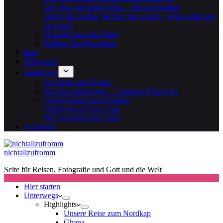
Die 50er und frühen 60er – Meine Kindheit
Doing the garden, digging the weeds – Who could ask
for more?
Episoden aus den 50ern
Erlebtes Zeitgeschehen
Start
Über mich
Unterwegs
An Nord- und Ostsee
Auf dem Jakobsweg – Caminho Portugues
Unsere Reise zum Nordkap
Unterwegs in New York
Wir erwandern die Lahn
Vorfahren
nichtallzufromm
Seite für Reisen, Fotografie und Gott und die Welt
Hier starten
Unterwegs
Highlights
Unsere Reise zum Nordkap
Ghana