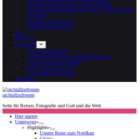
Die 50er und frühen 60er – Meine Kindheit
Doing the garden, digging the weeds – Who could ask
for more?
Episoden aus den 50ern
Erlebtes Zeitgeschehen
Start
Über mich
Unterwegs
An Nord- und Ostsee
Auf dem Jakobsweg – Caminho Portugues
Unsere Reise zum Nordkap
Unterwegs in New York
Wir erwandern die Lahn
Vorfahren
nichtallzufromm
Seite für Reisen, Fotografie und Gott und die Welt
Hier starten
Unterwegs
Highlights
Unsere Reise zum Nordkap
Ghana