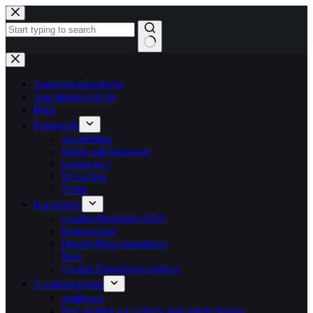
Zum
Inhalt
springen
Keine
Ergebnisse
Andalusienrundreise
Aus meiner Küche
Blog
Fotografie
Architektur
Bilder auf Instagram
Landschaft
Menschen
Natur
Impressum
Cookie-Richtlinie (EU)
Datenschutz
Diesen Blog abonnieren
Mail
Cookie Einstellung ändern
Nachkriegskind
Aufbruch
Das streben nach glück und anerkennung