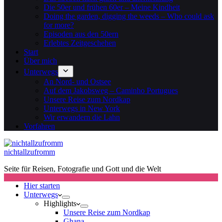
Die 50er und frühen 60er – Meine Kindheit
Doing the garden, digging the weeds – Who could ask
for more?
Episoden aus den 50ern
Erlebtes Zeitgeschehen
Start
Über mich
Unterwegs
An Nord- und Ostsee
Auf dem Jakobsweg – Caminho Portugues
Unsere Reise zum Nordkap
Unterwegs in New York
Wir erwandern die Lahn
Vorfahren
nichtallzufromm
Seite für Reisen, Fotografie und Gott und die Welt
Hier starten
Unterwegs
Highlights
Unsere Reise zum Nordkap
Ghana