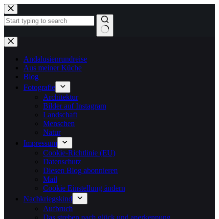
Zum
Inhalt
springen
Keine
Ergebnisse
Andalusienrundreise
Aus meiner Küche
Blog
Fotografie
Architektur
Bilder auf Instagram
Landschaft
Menschen
Natur
Impressum
Cookie-Richtlinie (EU)
Datenschutz
Diesen Blog abonnieren
Mail
Cookie Einstellung ändern
Nachkriegskind
Aufbruch
Das streben nach glück und anerkennung