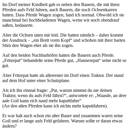
Im Dorf meiner Kindheit gab es neben den Bauern, die mit ihren
Pferden aufs Feld fuhren, auch Bauern, die noch Ochsenkarren
hatten. Dass Pferde Wagen zogen, fand ich normal. Obwohl ich sie
manchmal bei hochbeladenen Wagen, wenn wir noch obendrauf
saßen, bedauerte.
Aber die Ochsen taten mir leid. Die hatten nämlich – daher kommt
der Ausdruck – „ein Brett vorm Kopf“ und schoben mit ihrer harten
Stirn den Wagen eher als sie ihn zogen.
Auf den beiden Nachbarhöfen hatten die Bauern auch Pferde.
„Fritzepat“ behandelte seine Pferde gut, „Hannesepat“ seine nicht so
gut.
Aber Fritzepat hatte als allererster im Dorf einen Traktor. Der stand
auf dem Hof unter einer Schutzplane.
Als ich ihn einmal fragte: „Pat, warum nimmst du nie deinen
Traktor, wenn du aufs Feld fährst?“, antwortete er: „Waasde, an dere
aale Goil kann eich naud mehr kaputtfahre“
(An den alten Pferden kann ich nichts mehr kaputtfahren).
Er war halt auch schon ein alter Bauer und zusammen waren seine
Goil und er lange aufs Feld gefahren. Warum sollte er daran etwas
ändern?