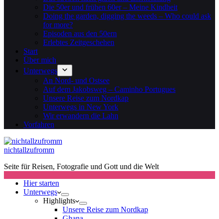
Die 50er und frühen 60er – Meine Kindheit
Doing the garden, digging the weeds – Who could ask
for more?
Episoden aus den 50ern
Erlebtes Zeitgeschehen
Start
Über mich
Unterwegs
An Nord- und Ostsee
Auf dem Jakobsweg – Caminho Portugues
Unsere Reise zum Nordkap
Unterwegs in New York
Wir erwandern die Lahn
Vorfahren
nichtallzufromm
Seite für Reisen, Fotografie und Gott und die Welt
Hier starten
Unterwegs
Highlights
Unsere Reise zum Nordkap
Ghana