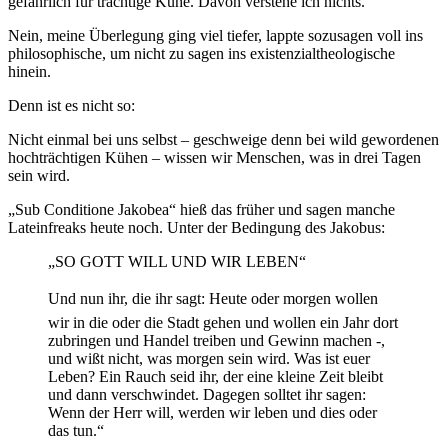
gefährlich für trächtige Kühe. Davon verstehe ich nichts.
Nein, meine Überlegung ging viel tiefer, lappte sozusagen voll ins
philosophische, um nicht zu sagen ins existenzialtheologische
hinein.
Denn ist es nicht so:
Nicht einmal bei uns selbst – geschweige denn bei wild gewordenen
hochträchtigen Kühen – wissen wir Menschen, was in drei Tagen
sein wird.
„Sub Conditione Jakobea“ hieß das früher und sagen manche
Lateinfreaks heute noch. Unter der Bedingung des Jakobus:
„SO GOTT WILL UND WIR LEBEN“
Und nun ihr, die ihr sagt: Heute oder morgen wollen
wir in die oder die Stadt gehen und wollen ein Jahr dort
zubringen und Handel treiben und Gewinn machen -,
und wißt nicht, was morgen sein wird. Was ist euer
Leben? Ein Rauch seid ihr, der eine kleine Zeit bleibt
und dann verschwindet. Dagegen solltet ihr sagen:
Wenn der Herr will, werden wir leben und dies oder
das tun.“