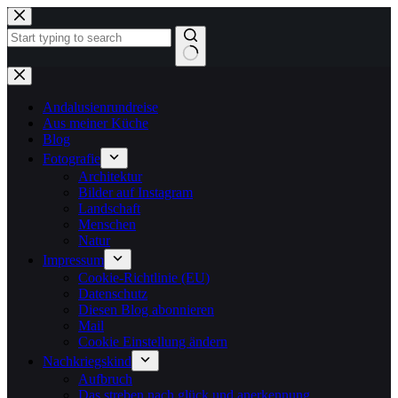
Zum
Inhalt
springen
Keine
Ergebnisse
Andalusienrundreise
Aus meiner Küche
Blog
Fotografie
Architektur
Bilder auf Instagram
Landschaft
Menschen
Natur
Impressum
Cookie-Richtlinie (EU)
Datenschutz
Diesen Blog abonnieren
Mail
Cookie Einstellung ändern
Nachkriegskind
Aufbruch
Das streben nach glück und anerkennung