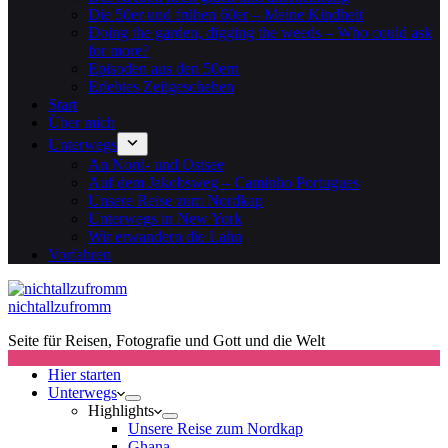
Die 50er und frühen 60er – Meine Kindheit
Doing the garden, digging the weeds – Who could ask
for more?
Episoden aus den 50ern
Erlebtes Zeitgeschehen
Start
Über mich
Unterwegs
An Nord- und Ostsee
Auf dem Jakobsweg – Caminho Portugues
Unsere Reise zum Nordkap
Unterwegs in New York
Wir erwandern die Lahn
Vorfahren
nichtallzufromm
Seite für Reisen, Fotografie und Gott und die Welt
Hier starten
Unterwegs
Highlights
Unsere Reise zum Nordkap
Ghana