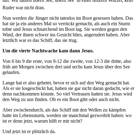
tun. Wir fahren übern See, übern See  in einer hölzern Wurzel, kein
Ruder war nicht dran.
Nun werden die Jünger nicht tatenlos im Boot gesessen haben. Das
hat sie ja ein anderes Mal so verrückt gemacht, als auch ein Sturm
tobte und Jesus schnarchend im Boot lag. Sie werden gegen den
Wind, der ihnen schwer ins Gesicht blies, angerudert haben. Aber
letztlich war es das Schiff, das sie trug.
Um die vierte Nachtwache kam dann Jesus.
Von 6 bis 9 die erste, von 9-12 die zweite, von 12-3 die dritte, also
früh am Morgen zwischen drei und sechs kam Jesus über den See
gelaufen.
Lange hat er also gebetet, bevor er sich auf den Weg gemacht hat.
Als er sie losgeschickt hat, haben sie gar nicht daran gedacht, wie er
denn nachkommen könnte. So viel Vertrauen hatten sie. Jesus wird
den Weg zu uns finden. Ob es ein Boot gibt oder auch nicht.
Aber zwischendurch, als das Schiff mit den Wellen zu kämpfen
hatte im Lebenssturm, werden sie manchmal gezweifelt haben: wo
ist er denn jetzt, warum hilft er mir nicht?
Und jetzt ist er plötzlich da.