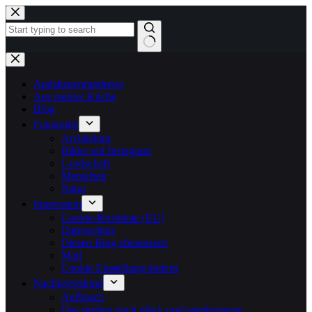
Zum
Inhalt
springen
Keine
Ergebnisse
Andalusienrundreise
Aus meiner Küche
Blog
Fotografie
Architektur
Bilder auf Instagram
Landschaft
Menschen
Natur
Impressum
Cookie-Richtlinie (EU)
Datenschutz
Diesen Blog abonnieren
Mail
Cookie Einstellung ändern
Nachkriegskind
Aufbruch
Das streben nach glück und anerkennung