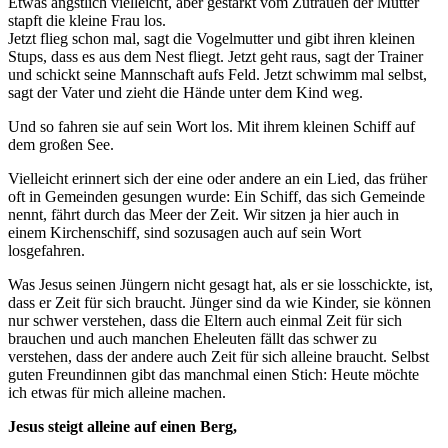
Etwas ängstlich vielleicht, aber gestärkt vom Zutrauen der Mutter
stapft die kleine Frau los.
Jetzt flieg schon mal, sagt die Vogelmutter und gibt ihren kleinen
Stups, dass es aus dem Nest fliegt. Jetzt geht raus, sagt der Trainer
und schickt seine Mannschaft aufs Feld. Jetzt schwimm mal selbst,
sagt der Vater und zieht die Hände unter dem Kind weg.
Und so fahren sie auf sein Wort los. Mit ihrem kleinen Schiff auf
dem großen See.
Vielleicht erinnert sich der eine oder andere an ein Lied, das früher
oft in Gemeinden gesungen wurde: Ein Schiff, das sich Gemeinde
nennt, fährt durch das Meer der Zeit. Wir sitzen ja hier auch in
einem Kirchenschiff, sind sozusagen auch auf sein Wort
losgefahren.
Was Jesus seinen Jüngern nicht gesagt hat, als er sie losschickte, ist,
dass er Zeit für sich braucht. Jünger sind da wie Kinder, sie können
nur schwer verstehen, dass die Eltern auch einmal Zeit für sich
brauchen und auch manchen Eheleuten fällt das schwer zu
verstehen, dass der andere auch Zeit für sich alleine braucht. Selbst
guten Freundinnen gibt das manchmal einen Stich: Heute möchte
ich etwas für mich alleine machen.
Jesus steigt alleine auf einen Berg,