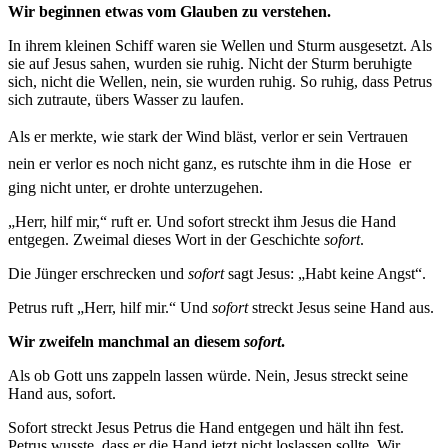
Wir beginnen etwas vom Glauben zu verstehen.
In ihrem kleinen Schiff waren sie Wellen und Sturm ausgesetzt. Als
sie auf Jesus sahen, wurden sie ruhig. Nicht der Sturm beruhigte
sich, nicht die Wellen, nein, sie wurden ruhig. So ruhig, dass Petrus
sich zutraute, übers Wasser zu laufen.
Als er merkte, wie stark der Wind bläst, verlor er sein Vertrauen 
nein er verlor es noch nicht ganz, es rutschte ihm in die Hose  er
ging nicht unter, er drohte unterzugehen.
„Herr, hilf mir,“ ruft er. Und sofort streckt ihm Jesus die Hand
entgegen. Zweimal dieses Wort in der Geschichte
sofort
.
Die Jünger erschrecken und
sofort
sagt Jesus: „Habt keine Angst“.
Petrus ruft „Herr, hilf mir.“ Und
sofort
streckt Jesus seine Hand aus.
Wir zweifeln manchmal an diesem
sofort
.
Als ob Gott uns zappeln lassen würde. Nein, Jesus streckt seine
Hand aus, sofort.
Sofort streckt Jesus Petrus die Hand entgegen und hält ihn fest.
Petrus wusste, dass er die Hand jetzt nicht loslassen sollte. Wir