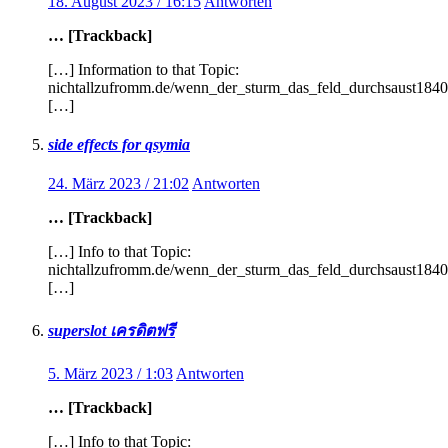
18. August 2023 / 16:15
Antworten
… [Trackback]
[…] Information to that Topic:
nichtallzufromm.de/wenn_der_sturm_das_feld_durchsaust1840
[…]
side effects for qsymia​
24. März 2023 / 21:02
Antworten
… [Trackback]
[…] Info to that Topic:
nichtallzufromm.de/wenn_der_sturm_das_feld_durchsaust1840
[…]
superslot เครดิตฟรี
5. März 2023 / 1:03
Antworten
… [Trackback]
[…] Info to that Topic: