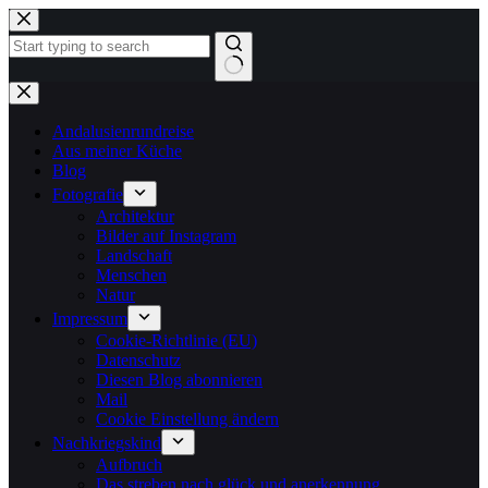
Zum
Inhalt
springen
Keine
Ergebnisse
Andalusienrundreise
Aus meiner Küche
Blog
Fotografie
Architektur
Bilder auf Instagram
Landschaft
Menschen
Natur
Impressum
Cookie-Richtlinie (EU)
Datenschutz
Diesen Blog abonnieren
Mail
Cookie Einstellung ändern
Nachkriegskind
Aufbruch
Das streben nach glück und anerkennung