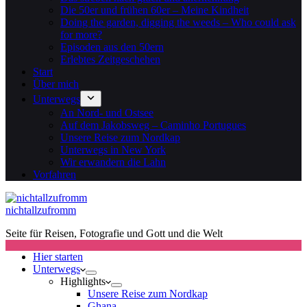
Die 50er und frühen 60er – Meine Kindheit
Doing the garden, digging the weeds – Who could ask
for more?
Episoden aus den 50ern
Erlebtes Zeitgeschehen
Start
Über mich
Unterwegs
An Nord- und Ostsee
Auf dem Jakobsweg – Caminho Portugues
Unsere Reise zum Nordkap
Unterwegs in New York
Wir erwandern die Lahn
Vorfahren
nichtallzufromm
Seite für Reisen, Fotografie und Gott und die Welt
Hier starten
Unterwegs
Highlights
Unsere Reise zum Nordkap
Ghana