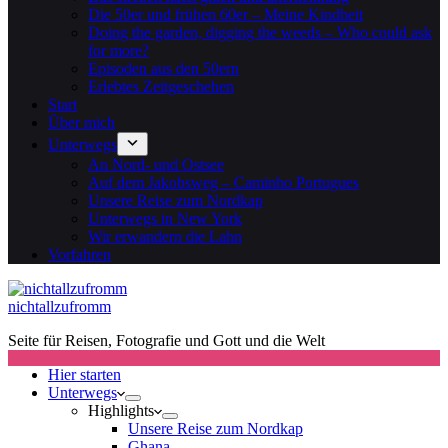
Die 50er und frühen 60er – Meine Kindheit
Doing the garden, digging the weeds – Who could ask
for more?
Episoden aus den 50ern
Erlebtes Zeitgeschehen
Start
Über mich
Unterwegs
An Nord- und Ostsee
Auf dem Jakobsweg – Caminho Portugues
Unsere Reise zum Nordkap
Unterwegs in New York
Wir erwandern die Lahn
Vorfahren
nichtallzufromm
Seite für Reisen, Fotografie und Gott und die Welt
Hier starten
Unterwegs
Highlights
Unsere Reise zum Nordkap
Ghana