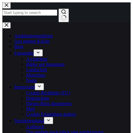
Zum
Inhalt
springen
Keine
Ergebnisse
Andalusienrundreise
Aus meiner Küche
Blog
Fotografie
Architektur
Bilder auf Instagram
Landschaft
Menschen
Natur
Impressum
Cookie-Richtlinie (EU)
Datenschutz
Diesen Blog abonnieren
Mail
Cookie Einstellung ändern
Nachkriegskind
Aufbruch
Das streben nach glück und anerkennung