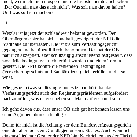
nicht, wenn ich mich räuspere und die Liebste meinte auch schon
„Der Quentin mag das auch nicht“. Was soll man davon halten?
Und was soll ich machen?
+++
Wetzlar ist ja jetzt deutschlandweit bekannt geworden. Der
Oberbürgermeister hat sich standhaft geweigert, der NPD die
Stadthalle zu überlassen. Die ist bis zum Verfassungsgericht
gegangen und hat überall Recht bekommen. Das hat der OB
natürlich akzeptiert, aber schlitzäugig anschließend festgestellt, dass
zwei Mietbedingungen nicht erfüllt wurden und einen Termin
gesetzt. Die NPD konnte die fehlenden Bedingungen
(Versicherungsschutz und Sanitätsdienst) nicht erfüllen und – so
what.
Wie gesagt, etwas schlitzäugig und wie man hört, hat das
Verfassungsgericht auch den Regierungspräsidenten aufgefordert,
nachzuprüfen, was da geschehen sei. Man darf gespannt sein.
Ich gehe davon aus, dass unser OB sich gut hat beraten lassen uns
seine Argumentation stichhaltig ist.
Denn: für mich ist die Achtung vor dem Bundesverfassungsgericht
eine der allerhöchsten Grundlagen unseres Staates. Auch wenn ich
ein entschiedener Gegner der NPD bin: Nachrichten aus der Türkei