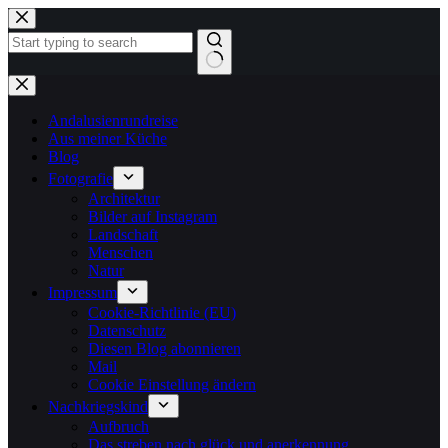
Zum
Inhalt
springen
Keine
Ergebnisse
Andalusienrundreise
Aus meiner Küche
Blog
Fotografie
Architektur
Bilder auf Instagram
Landschaft
Menschen
Natur
Impressum
Cookie-Richtlinie (EU)
Datenschutz
Diesen Blog abonnieren
Mail
Cookie Einstellung ändern
Nachkriegskind
Aufbruch
Das streben nach glück und anerkennung