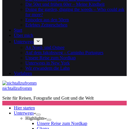
Die 50er und frühen 60er – Meine Kindheit
Doing the garden, digging the weeds – Who could ask
for more?
Episoden aus den 50ern
Erlebtes Zeitgeschehen
Start
Über mich
Unterwegs
An Nord- und Ostsee
Auf dem Jakobsweg – Caminho Portugues
Unsere Reise zum Nordkap
Unterwegs in New York
Wir erwandern die Lahn
Vorfahren
nichtallzufromm
Seite für Reisen, Fotografie und Gott und die Welt
Hier starten
Unterwegs
Highlights
Unsere Reise zum Nordkap
Ghana