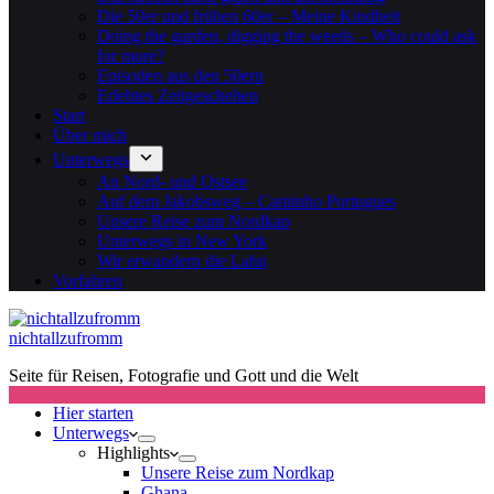
Die 50er und frühen 60er – Meine Kindheit
Doing the garden, digging the weeds – Who could ask
for more?
Episoden aus den 50ern
Erlebtes Zeitgeschehen
Start
Über mich
Unterwegs
An Nord- und Ostsee
Auf dem Jakobsweg – Caminho Portugues
Unsere Reise zum Nordkap
Unterwegs in New York
Wir erwandern die Lahn
Vorfahren
nichtallzufromm
Seite für Reisen, Fotografie und Gott und die Welt
Hier starten
Unterwegs
Highlights
Unsere Reise zum Nordkap
Ghana