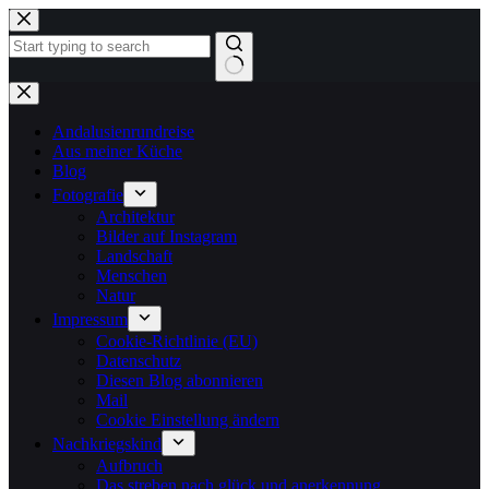
Zum
Inhalt
springen
Keine
Ergebnisse
Andalusienrundreise
Aus meiner Küche
Blog
Fotografie
Architektur
Bilder auf Instagram
Landschaft
Menschen
Natur
Impressum
Cookie-Richtlinie (EU)
Datenschutz
Diesen Blog abonnieren
Mail
Cookie Einstellung ändern
Nachkriegskind
Aufbruch
Das streben nach glück und anerkennung