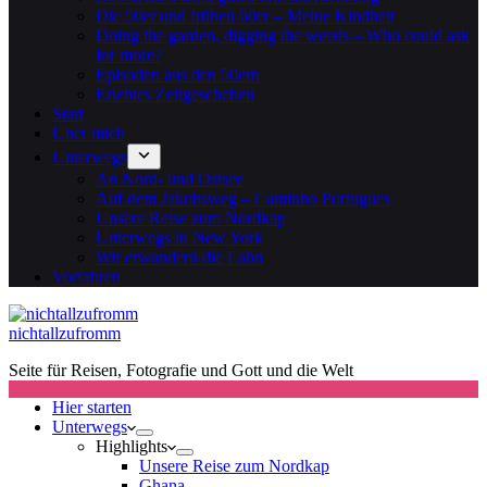
Die 50er und frühen 60er – Meine Kindheit
Doing the garden, digging the weeds – Who could ask
for more?
Episoden aus den 50ern
Erlebtes Zeitgeschehen
Start
Über mich
Unterwegs
An Nord- und Ostsee
Auf dem Jakobsweg – Caminho Portugues
Unsere Reise zum Nordkap
Unterwegs in New York
Wir erwandern die Lahn
Vorfahren
nichtallzufromm
Seite für Reisen, Fotografie und Gott und die Welt
Hier starten
Unterwegs
Highlights
Unsere Reise zum Nordkap
Ghana