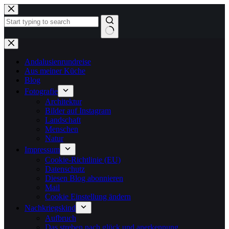
Zum
Inhalt
springen
Keine
Ergebnisse
Andalusienrundreise
Aus meiner Küche
Blog
Fotografie
Architektur
Bilder auf Instagram
Landschaft
Menschen
Natur
Impressum
Cookie-Richtlinie (EU)
Datenschutz
Diesen Blog abonnieren
Mail
Cookie Einstellung ändern
Nachkriegskind
Aufbruch
Das streben nach glück und anerkennung