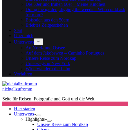
Die 50er und frühen 60er – Meine Kindheit
Doing the garden, digging the weeds – Who could ask
for more?
Episoden aus den 50ern
Erlebtes Zeitgeschehen
Start
Über mich
Unterwegs
An Nord- und Ostsee
Auf dem Jakobsweg – Caminho Portugues
Unsere Reise zum Nordkap
Unterwegs in New York
Wir erwandern die Lahn
Vorfahren
nichtallzufromm
Seite für Reisen, Fotografie und Gott und die Welt
Hier starten
Unterwegs
Highlights
Unsere Reise zum Nordkap
Ghana