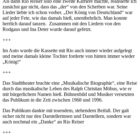
Als dann Rio Reiser solo eine zweite Karriere machte, realisierte ich
zunächst gar nicht, dass das „der“ von den Scherben war. Seine
Lieder liebte ich schon vorher. „Der König von Deutschland“ war
auf jeder Fete, wie das damals hieß, unentbehrlich. Man konnte
herrlich darauf tanzen. Zusammen mit den Liedern von den
Rodgaus und Ina Deter wurde darauf gefetzt.
+++
Im Auto wurde die Kassette mit Rio auch immer wieder aufgelegt
und meine damals kleine Tochter forderte von hinten immer wieder
„König!“
+++
Das Stadttheater brachte eine „Musikalische Biographie“, eine Reise
durch das musikalische Leben des Ralph Christian Möbus, wie er
mit bürgerlichem Namen hieß. Bühnenbild und Musiker versetzten
das Publikum in die Zeit zwischen 1968 und 1996.
Das Publikum dankte mit tosendem, stehendem Beifall. Der galt
sicher nicht nur den Darstellerinnen und Darstellern, sondern war
auch nochmal ein „Danke“ an Rio Reiser
+++