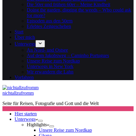
Die 50er und frühen 60er – Meine Kindheit
Doing the garden, digging the weeds – Who could ask
for more?
Episoden aus den 50ern
Erlebtes Zeitgeschehen
Start
Über mich
Unterwegs
An Nord- und Ostsee
Auf dem Jakobsweg – Caminho Portugues
Unsere Reise zum Nordkap
Unterwegs in New York
Wir erwandern die Lahn
Vorfahren
nichtallzufromm
Seite für Reisen, Fotografie und Gott und die Welt
Hier starten
Unterwegs
Highlights
Unsere Reise zum Nordkap
Ghana