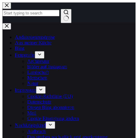
Zum
Inhalt
springen
Keine
Ergebnisse
Andalusienrundreise
Aus meiner Küche
Blog
Fotografie
Architektur
Bilder auf Instagram
Landschaft
Menschen
Natur
Impressum
Cookie-Richtlinie (EU)
Datenschutz
Diesen Blog abonnieren
Mail
Cookie Einstellung ändern
Nachkriegskind
Aufbruch
Das streben nach glück und anerkennung