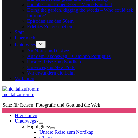
Die 50er und frühen 60er – Meine Kindheit
Doing the garden, digging the weeds – Who could ask
for more?
Episoden aus den 50ern
Erlebtes Zeitgeschehen
Start
Über mich
Unterwegs
An Nord- und Ostsee
Auf dem Jakobsweg – Caminho Portugues
Unsere Reise zum Nordkap
Unterwegs in New York
Wir erwandern die Lahn
Vorfahren
nichtallzufromm
Seite für Reisen, Fotografie und Gott und die Welt
Hier starten
Unterwegs
Highlights
Unsere Reise zum Nordkap
Ghana