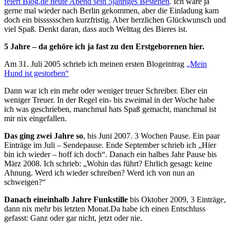
feiert Blog.de heute Abend sein 5jähriges Bestehen
. Ich wäre ja
gerne mal wieder nach Berlin gekommen, aber die Einladung kam
doch ein bisssssschen kurzfristig. Aber herzlichen Glückwunsch und
viel Spaß. Denkt daran, dass auch Welttag des Bieres ist.
5 Jahre – da gehöre ich ja fast zu den Erstgeborenen hier.
Am 31. Juli 2005 schrieb ich meinen ersten Blogeintrag
„Mein
Hund ist gestorben“
Dann war ich ein mehr oder weniger treuer Schreiber. Eher ein
weniger Treuer. In der Regel ein- bis zweimal in der Woche habe
ich was geschrieben, manchmal hats Spaß gemacht, manchmal ist
mir nix eingefallen.
Das ging zwei Jahre so
, bis Juni 2007. 3 Wochen Pause. Ein paar
Einträge im Juli – Sendepause. Ende September schrieb ich „Hier
bin ich wieder – hoff ich doch“. Danach ein halbes Jahr Pause bis
März 2008. Ich schrieb: „Wohin das führt? Ehrlich gesagt: keine
Ahnung. Werd ich wieder schreiben? Werd ich von nun an
schweigen?“
Danach eineinhalb Jahre Funkstille
bis Oktober 2009, 3 Einträge,
dann nix mehr bis letzten Monat.Da habe ich einen Entschluss
gefasst: Ganz oder gar nicht, jetzt oder nie.