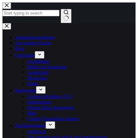
Zum
Inhalt
springen
Keine
Ergebnisse
Andalusienrundreise
Aus meiner Küche
Blog
Fotografie
Architektur
Bilder auf Instagram
Landschaft
Menschen
Natur
Impressum
Cookie-Richtlinie (EU)
Datenschutz
Diesen Blog abonnieren
Mail
Cookie Einstellung ändern
Nachkriegskind
Aufbruch
Das streben nach glück und anerkennung