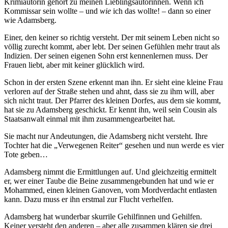
Krimiautorin gehört zu meinen Lieblingsautorinnen. Wenn ich
Kommissar sein wollte – und
wie
ich das wollte! – dann so einer
wie Adamsberg.
Einer, den keiner so richtig versteht. Der mit seinem Leben nicht so
völlig zurecht kommt, aber lebt. Der seinen Gefühlen mehr traut als
Indizien. Der seinen eigenen Sohn erst kennenlernen muss. Der
Frauen liebt, aber mit keiner glücklich wird.
Schon in der ersten Szene erkennt man ihn. Er sieht eine kleine Frau
verloren auf der Straße stehen und ahnt, dass sie zu ihm will, aber
sich nicht traut. Der Pfarrer des kleinen Dorfes, aus dem sie kommt,
hat sie zu Adamsberg geschickt. Er kennt ihn, weil sein Cousin als
Staatsanwalt einmal mit ihm zusammengearbeitet hat.
Sie macht nur Andeutungen, die Adamsberg nicht versteht. Ihre
Tochter hat die „Verwegenen Reiter“ gesehen und nun werde es vier
Tote geben…
Adamsberg nimmt die Ermittlungen auf. Und gleichzeitig ermittelt
er, wer einer Taube die Beine zusammengebunden hat und wie er
Mohammed, einen kleinen Ganoven, vom Mordverdacht entlasten
kann. Dazu muss er ihn erstmal zur Flucht verhelfen.
Adamsberg hat wunderbar skurrile Gehilfinnen und Gehilfen.
Keiner versteht den anderen – aber alle zusammen klären sie drei