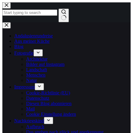
Zum
Inhalt
springen
Keine
Ergebnisse
Andalusienrundreise
Aus meiner Küche
Blog
Fotografie
Architektur
Bilder auf Instagram
Landschaft
Menschen
Natur
Impressum
Cookie-Richtlinie (EU)
Datenschutz
Diesen Blog abonnieren
Mail
Cookie Einstellung ändern
Nachkriegskind
Aufbruch
Das streben nach glück und anerkennung