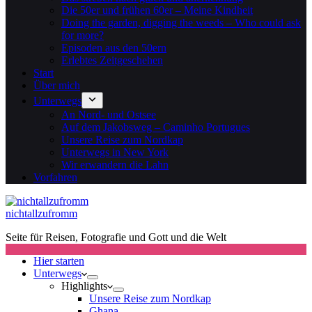
Die 50er und frühen 60er – Meine Kindheit
Doing the garden, digging the weeds – Who could ask
for more?
Episoden aus den 50ern
Erlebtes Zeitgeschehen
Start
Über mich
Unterwegs
An Nord- und Ostsee
Auf dem Jakobsweg – Caminho Portugues
Unsere Reise zum Nordkap
Unterwegs in New York
Wir erwandern die Lahn
Vorfahren
nichtallzufromm
Seite für Reisen, Fotografie und Gott und die Welt
Hier starten
Unterwegs
Highlights
Unsere Reise zum Nordkap
Ghana