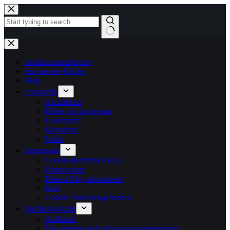
Zum
Inhalt
springen
Keine
Ergebnisse
Andalusienrundreise
Aus meiner Küche
Blog
Fotografie
Architektur
Bilder auf Instagram
Landschaft
Menschen
Natur
Impressum
Cookie-Richtlinie (EU)
Datenschutz
Diesen Blog abonnieren
Mail
Cookie Einstellung ändern
Nachkriegskind
Aufbruch
Das streben nach glück und anerkennung