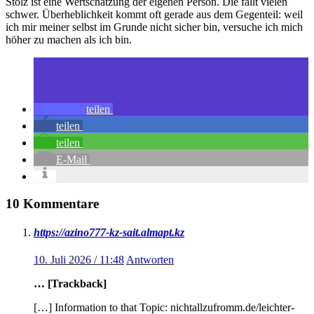
Stolz ist eine Wertschätzung der eigenen Person. Die fällt vielen
schwer. Überheblichkeit kommt oft gerade aus dem Gegenteil: weil
ich mir meiner selbst im Grunde nicht sicher bin, versuche ich mich
höher zu machen als ich bin.
teilen
teilen
teilen
E-Mail
10 Kommentare
https://azino777-kz-sait.almapt.kz
10. Juli 2026 / 11:48
Antworten
… [Trackback]
[…] Information to that Topic: nichtallzufromm.de/leichter-