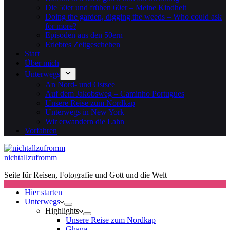
Die 50er und frühen 60er – Meine Kindheit
Doing the garden, digging the weeds – Who could ask
for more?
Episoden aus den 50ern
Erlebtes Zeitgeschehen
Start
Über mich
Unterwegs
An Nord- und Ostsee
Auf dem Jakobsweg – Caminho Portugues
Unsere Reise zum Nordkap
Unterwegs in New York
Wir erwandern die Lahn
Vorfahren
nichtallzufromm
Seite für Reisen, Fotografie und Gott und die Welt
Hier starten
Unterwegs
Highlights
Unsere Reise zum Nordkap
Ghana