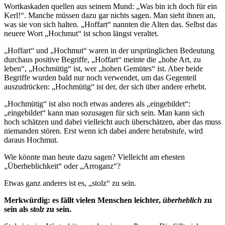
Wortkaskaden quellen aus seinem Mund: „Was bin ich doch für ein
Kerl!“. Manche müssen dazu gar nichts sagen. Man sieht ihnen an,
was sie von sich halten. „Hoffart“ nannten die Alten das. Selbst das
neuere Wort „Hochmut“ ist schon längst veraltet.
„Hoffart“ und „Hochmut“ waren in der ursprünglichen Bedeutung
durchaus positive Begriffe, „Hoffart“ meinte die „hohe Art, zu
leben“, „Hochmütig“ ist, wer „hohen Gemütes“ ist. Aber beide
Begriffe wurden bald nur noch verwendet, um das Gegenteil
auszudrücken: „Hochmütig“ ist der, der sich über andere erhebt.
„Hochmütig“ ist also noch etwas anderes als „eingebildet“:
„eingebildet“ kann man sozusagen für sich sein. Man kann sich
hoch schätzen und dabei vielleicht auch überschätzen, aber das muss
niemanden stören. Erst wenn ich dabei andere herabstufe, wird
daraus Hochmut.
Wie könnte man heute dazu sagen? Vielleicht am ehesten
„Überheblichkeit“ oder „Arroganz“?
Etwas ganz anderes ist es, „stolz“ zu sein.
Merkwürdig: es fällt vielen Menschen leichter,
überheblich
zu
sein als
stolz
zu sein.