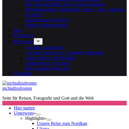
Die 50er und frühen 60er – Meine Kindheit
Doing the garden, digging the weeds – Who could ask
for more?
Episoden aus den 50ern
Erlebtes Zeitgeschehen
Start
Über mich
Unterwegs
An Nord- und Ostsee
Auf dem Jakobsweg – Caminho Portugues
Unsere Reise zum Nordkap
Unterwegs in New York
Wir erwandern die Lahn
Vorfahren
nichtallzufromm
Seite für Reisen, Fotografie und Gott und die Welt
Hier starten
Unterwegs
Highlights
Unsere Reise zum Nordkap
Ghana