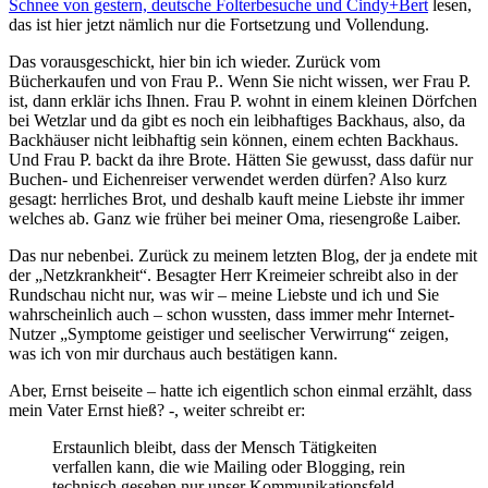
Schnee von gestern, deutsche Folterbesuche und Cindy+Bert
lesen,
das ist hier jetzt nämlich nur die Fortsetzung und Vollendung.
Das vorausgeschickt, hier bin ich wieder. Zurück vom
Bücherkaufen und von Frau P.. Wenn Sie nicht wissen, wer Frau P.
ist, dann erklär ichs Ihnen. Frau P. wohnt in einem kleinen Dörfchen
bei Wetzlar und da gibt es noch ein leibhaftiges Backhaus, also, da
Backhäuser nicht leibhaftig sein können, einem echten Backhaus.
Und Frau P. backt da ihre Brote. Hätten Sie gewusst, dass dafür nur
Buchen- und Eichenreiser verwendet werden dürfen? Also kurz
gesagt: herrliches Brot, und deshalb kauft meine Liebste ihr immer
welches ab. Ganz wie früher bei meiner Oma, riesengroße Laiber.
Das nur nebenbei. Zurück zu meinem letzten Blog, der ja endete mit
der „Netzkrankheit“. Besagter Herr Kreimeier schreibt also in der
Rundschau nicht nur, was wir – meine Liebste und ich und Sie
wahrscheinlich auch – schon wussten, dass immer mehr Internet-
Nutzer „Symptome geistiger und seelischer Verwirrung“ zeigen,
was ich von mir durchaus auch bestätigen kann.
Aber, Ernst beiseite – hatte ich eigentlich schon einmal erzählt, dass
mein Vater Ernst hieß? -, weiter schreibt er:
Erstaunlich bleibt, dass der Mensch Tätigkeiten
verfallen kann, die wie Mailing oder Blogging, rein
technisch gesehen nur unser Kommunikationsfeld