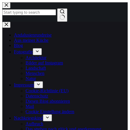
Zum
Inhalt
springen
Keine
Ergebnisse
Andalusienrundreise
Aus meiner Küche
Blog
Fotografie
Architektur
Bilder auf Instagram
Landschaft
Menschen
Natur
Impressum
Cookie-Richtlinie (EU)
Datenschutz
Diesen Blog abonnieren
Mail
Cookie Einstellung ändern
Nachkriegskind
Aufbruch
Das streben nach glück und anerkennung