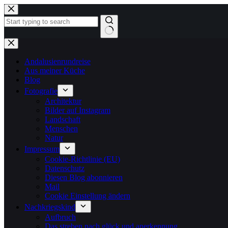
Zum
Inhalt
springen
Keine
Ergebnisse
Andalusienrundreise
Aus meiner Küche
Blog
Fotografie
Architektur
Bilder auf Instagram
Landschaft
Menschen
Natur
Impressum
Cookie-Richtlinie (EU)
Datenschutz
Diesen Blog abonnieren
Mail
Cookie Einstellung ändern
Nachkriegskind
Aufbruch
Das streben nach glück und anerkennung