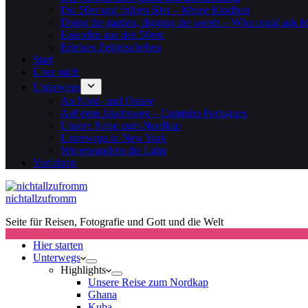
Die 50er und frühen 60er – Meine Kindheit
Doing the garden, digging the weeds – Who could ask f
Episoden aus den 50ern
Erlebtes Zeitgeschehen
Start
Über mich
Unterwegs
An Nord- und Ostsee
Auf dem Jakobsweg – Caminho Portugues
Unsere Reise zum Nordkap
Unterwegs in New York
Wir erwandern die Lahn
Vorfahren
nichtallzufromm
Seite für Reisen, Fotografie und Gott und die Welt
Hier starten
Unterwegs
Highlights
Unsere Reise zum Nordkap
Ghana
Kuba