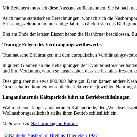
Mit Bedauern muss ich diese Aussage zurücknehmen. Sie ist nach neu
Auch meine statistischen Berechnungen, wonach sich die Nashornpoula
Erfassungszeitraum um nur einige Jahre, so ändert sich das Bild gru
Erst am Ende der letzten Eiszeit haben die Nashörner beschlossen, 
Traurige Folgen des Verdrängungswettbewerbs
Traumatische Erfahrungen mit dem europäischen Verdrängungswettb
In gutem Glauben an die Behauptungen der Evolutionsforscher hatten 
und ihre Verdauung waren so ausgestattet, dass sie fast alles fressen
Dies ging aber nur etwa 800.000 Jahre gut. Dann kamen andere Nashörn
Gesellschaften konnten wesentlich effektiver die jeweilige Nahrung
Langandauernde Kälteperiode führt zu Betriebsschließungen
Während einer länger andauernden Kälteperiode, der „Weichseleiszei
Wollnashorngesellschaft stellte ihren Betrieb schließlich ein.
Mehr lesen zu
Nashornplage in Europa