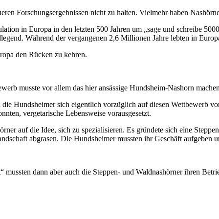
eren Forschungsergebnissen nicht zu halten. Vielmehr haben Nashörner
tion in Europa in den letzten 500 Jahren um „sage und schreibe 5000 
ndlegend. Während der vergangenen 2,6 Millionen Jahre lebten in Europ
Europa den Rücken zu kehren.
ewerb musste vor allem das hier ansässige Hundsheim-Nashorn machen
die Hundsheimer sich eigentlich vorzüglich auf diesen Wettbewerb vorb
 konnten, vergetarische Lebensweise vorausgesetzt.
er auf die Idee, sich zu spezialisieren. Es gründete sich eine Steppe
slandschaft abgrasen. Die Hundsheimer mussten ihr Geschäft aufgeben u
t“ mussten dann aber auch die Steppen- und Waldnashörner ihren Betrie