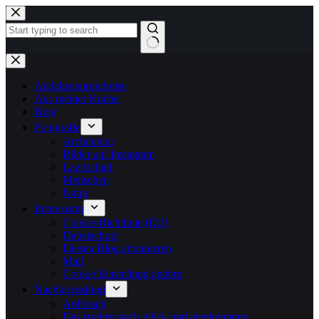
Zum
Inhalt
springen
Keine
Ergebnisse
Andalusienrundreise
Aus meiner Küche
Blog
Fotografie
Architektur
Bilder auf Instagram
Landschaft
Menschen
Natur
Impressum
Cookie-Richtlinie (EU)
Datenschutz
Diesen Blog abonnieren
Mail
Cookie Einstellung ändern
Nachkriegskind
Aufbruch
Das streben nach glück und anerkennung