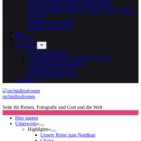
Die 50er und frühen 60er – Meine Kindheit
Doing the garden, digging the weeds – Who could ask
for more?
Episoden aus den 50ern
Erlebtes Zeitgeschehen
Start
Über mich
Unterwegs
An Nord- und Ostsee
Auf dem Jakobsweg – Caminho Portugues
Unsere Reise zum Nordkap
Unterwegs in New York
Wir erwandern die Lahn
Vorfahren
nichtallzufromm
Seite für Reisen, Fotografie und Gott und die Welt
Hier starten
Unterwegs
Highlights
Unsere Reise zum Nordkap
Ghana