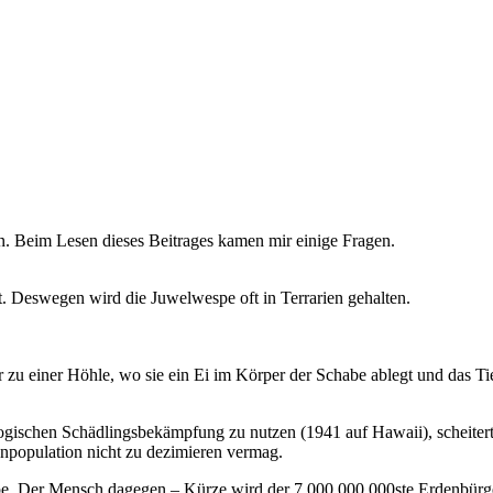
sen. Beim Lesen dieses Beitrages kamen mir einige Fragen.
t. Deswegen wird die Juwelwespe oft in Terrarien gehalten.
er zu einer Höhle, wo sie ein Ei im Körper der Schabe ablegt und das Ti
logischen Schädlingsbekämpfung zu nutzen (1941 auf Hawaii), scheiterte
enpopulation nicht zu dezimieren vermag.
. Der Mensch dagegen – Kürze wird der 7.000.000.000ste Erdenbürger e