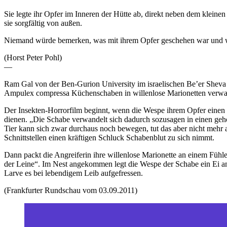
Sie legte ihr Opfer im Inneren der Hütte ab, direkt neben dem kleinen 
sie sorgfältig von außen.
Niemand würde bemerken, was mit ihrem Opfer geschehen war und wa
(Horst Peter Pohl)
—
Ram Gal von der Ben-Gurion University im israelischen Be’er Sheva u
Ampulex compressa Küchenschaben in willenlose Marionetten verwa
Der Insekten-Horrorfilm beginnt, wenn die Wespe ihrem Opfer einen gez
dienen. „Die Schabe verwandelt sich dadurch sozusagen in einen geh
Tier kann sich zwar durchaus noch bewegen, tut das aber nicht mehr a
Schnittstellen einen kräftigen Schluck Schabenblut zu sich nimmt.
Dann packt die Angreiferin ihre willenlose Marionette an einem Fühl
der Leine“. Im Nest angekommen legt die Wespe der Schabe ein Ei an
Larve es bei lebendigem Leib aufgefressen.
(Frankfurter Rundschau vom 03.09.2011)