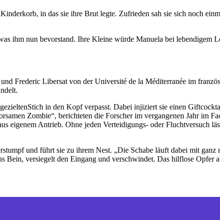
Kinderkorb, in das sie ihre Brut legte. Zufrieden sah sie sich noch einm
s ihm nun bevorstand. Ihre Kleine würde Manuela bei lebendigem Le
nd Frederic Libersat von der Université de la Méditerranée im franzö
ndelt.
ieltenStich in den Kopf verpasst. Dabei injiziert sie einen Giftcockta
orsamen Zombie“, berichteten die Forscher im vergangenen Jahr im Fa
us eigenem Antrieb. Ohne jeden Verteidigungs- oder Fluchtversuch läss
erstumpf und führt sie zu ihrem Nest. „Die Schabe läuft dabei mit ga
s Bein, versiegelt den Eingang und verschwindet. Das hilflose Opfer 