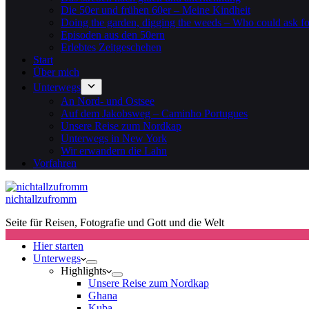
Die 50er und frühen 60er – Meine Kindheit
Doing the garden, digging the weeds – Who could ask f
Episoden aus den 50ern
Erlebtes Zeitgeschehen
Start
Über mich
Unterwegs
An Nord- und Ostsee
Auf dem Jakobsweg – Caminho Portugues
Unsere Reise zum Nordkap
Unterwegs in New York
Wir erwandern die Lahn
Vorfahren
nichtallzufromm
Seite für Reisen, Fotografie und Gott und die Welt
Hier starten
Unterwegs
Highlights
Unsere Reise zum Nordkap
Ghana
Kuba