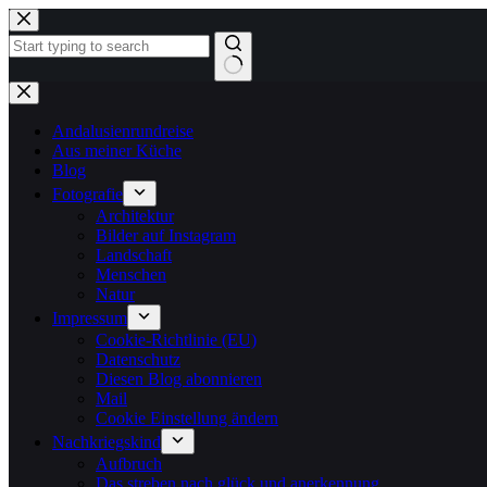
Zum
Inhalt
springen
Keine
Ergebnisse
Andalusienrundreise
Aus meiner Küche
Blog
Fotografie
Architektur
Bilder auf Instagram
Landschaft
Menschen
Natur
Impressum
Cookie-Richtlinie (EU)
Datenschutz
Diesen Blog abonnieren
Mail
Cookie Einstellung ändern
Nachkriegskind
Aufbruch
Das streben nach glück und anerkennung