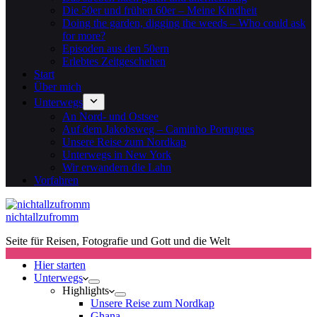
Die 50er und frühen 60er – Meine Kindheit
Doing the garden, digging the weeds – Who could ask
for more?
Episoden aus den 50ern
Erlebtes Zeitgeschehen
Start
Über mich
Unterwegs
An Nord- und Ostsee
Auf dem Jakobsweg – Caminho Portugues
Unsere Reise zum Nordkap
Unterwegs in New York
Wir erwandern die Lahn
Vorfahren
nichtallzufromm
Seite für Reisen, Fotografie und Gott und die Welt
Hier starten
Unterwegs
Highlights
Unsere Reise zum Nordkap
Ghana