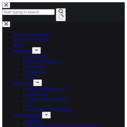
Zum
Inhalt
springen
Keine
Ergebnisse
Andalusienrundreise
Aus meiner Küche
Blog
Fotografie
Architektur
Bilder auf Instagram
Landschaft
Menschen
Natur
Impressum
Cookie-Richtlinie (EU)
Datenschutz
Diesen Blog abonnieren
Mail
Cookie Einstellung ändern
Nachkriegskind
Aufbruch
Das streben nach glück und anerkennung