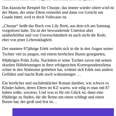
Das klassische Beispiel für Chuzpe, das immer wieder zitiert wird ist
der Mann, der seine Eltern ermordet und dann vor Gericht um
Gnade bittet, weil er doch Vollwaise ist.
„Chuzpe“ heißt das Buch von Lily Brett, aus dem ich am Samstag
vorgelesen habe. Da ist der bewundernde Unterton aber
unüberhörbar und von Unverschämtheit ist auch nicht die Rede,
eher von jener Lebensklugheit.
Der muntere 87jährige Edek verliebt sich in die in den Augen seiner
Tochter viel zu jungen, mit einem herrlichen Busen gesegneten,
69jährigen Polin Zofia. Nachdem er seine Tochter zuvor mit seinen
skurilen Hilfeleistungen in ihrer erfolgreichen Korrespondenzfirma
schier in den Wahnsinn getrieben hat, widmet sich Edek nun andern
Gefilden und macht Ruth noch wahnsinniger …
Ein herrlicher und nachdenklicher Roman darüber, wie schwer es
KInder haben, deren Eltern im KZ waren, wie eilig es man mit 87
haben sollte, sowieso. Und was es für ein Glück ist, dann eine
69jährige zu finden, die die Beine um einen schlingt und einen
Busen hat, der groß und fest ist…