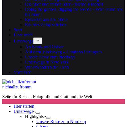
Die 50er und frühen 60er – Meine Kindheit
Doing the garden, digging the weeds – Who could ask
for more?
Episoden aus den 50ern
Erlebtes Zeitgeschehen
Start
Über mich
Unterwegs
An Nord- und Ostsee
Auf dem Jakobsweg – Caminho Portugues
Unsere Reise zum Nordkap
Unterwegs in New York
Wir erwandern die Lahn
Vorfahren
nichtallzufromm
Seite für Reisen, Fotografie und Gott und die Welt
Hier starten
Unterwegs
Highlights
Unsere Reise zum Nordkap
Ghana