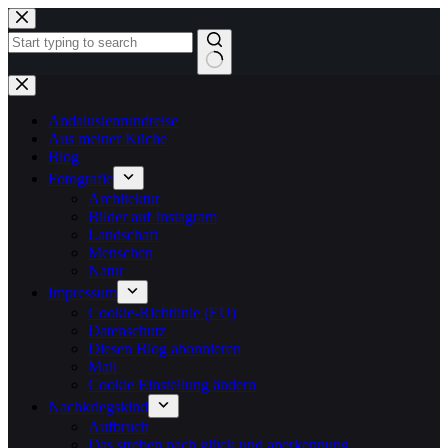
Zum
Inhalt
springen
Keine
Ergebnisse
Andalusienrundreise
Aus meiner Küche
Blog
Fotografie
Architektur
Bilder auf Instagram
Landschaft
Menschen
Natur
Impressum
Cookie-Richtlinie (EU)
Datenschutz
Diesen Blog abonnieren
Mail
Cookie Einstellung ändern
Nachkriegskind
Aufbruch
Das streben nach glück und anerkennung