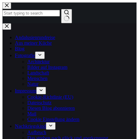
Zum
Inhalt
springen
Keine
Ergebnisse
Andalusienrundreise
Aus meiner Küche
Blog
Fotografie
Architektur
Bilder auf Instagram
Landschaft
Menschen
Natur
Impressum
Cookie-Richtlinie (EU)
Datenschutz
Diesen Blog abonnieren
Mail
Cookie Einstellung ändern
Nachkriegskind
Aufbruch
Das streben nach glück und anerkennung