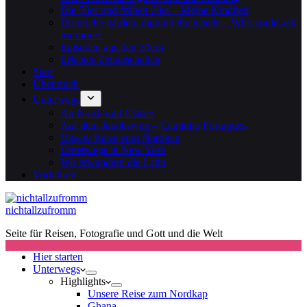
Die 50er und frühen 60er – Meine Kindheit
Doing the garden, digging the weeds – Who could ask
for more?
Episoden aus den 50ern
Erlebtes Zeitgeschehen
Start
Über mich
Unterwegs
An Nord- und Ostsee
Auf dem Jakobsweg – Caminho Portugues
Unsere Reise zum Nordkap
Unterwegs in New York
Wir erwandern die Lahn
Vorfahren
nichtallzufromm
Seite für Reisen, Fotografie und Gott und die Welt
Hier starten
Unterwegs
Highlights
Unsere Reise zum Nordkap
Ghana