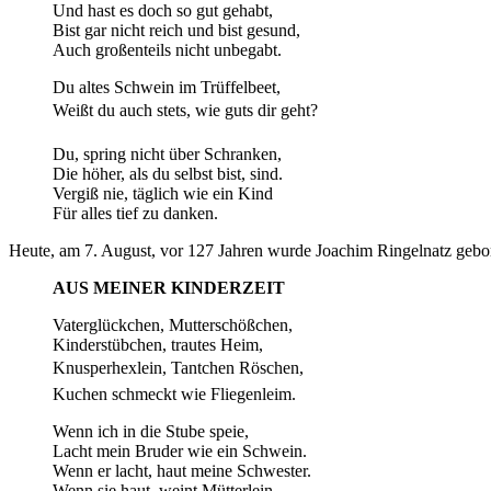
Und hast es doch so gut gehabt,
Bist gar nicht reich und bist gesund,
Auch großenteils nicht unbegabt.
Du altes Schwein im Trüffelbeet,
Weißt du auch stets, wie guts dir geht?
Du, spring nicht über Schranken,
Die höher, als du selbst bist, sind.
Vergiß nie, täglich wie ein Kind
Für alles tief zu danken.
Heute, am 7. August, vor 127 Jahren wurde Joachim Ringelnatz gebo
AUS MEINER KINDERZEIT
Vaterglückchen, Mutterschößchen,
Kinderstübchen, trautes Heim,
Knusperhexlein, Tantchen Röschen,
Kuchen schmeckt wie Fliegenleim.
Wenn ich in die Stube speie,
Lacht mein Bruder wie ein Schwein.
Wenn er lacht, haut meine Schwester.
Wenn sie haut, weint Mütterlein.