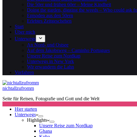
Die 50er und frühen 60er – Meine Kindheit
Doing the garden, digging the weeds – Who could ask f
Episoden aus den 50ern
Erlebtes Zeitgeschehen
Start
Über mich
Unterwegs
An Nord- und Ostsee
Auf dem Jakobsweg – Caminho Portugues
Unsere Reise zum Nordkap
Unterwegs in New York
Wir erwandern die Lahn
Vorfahren
nichtallzufromm
Seite für Reisen, Fotografie und Gott und die Welt
Hier starten
Unterwegs
Highlights
Unsere Reise zum Nordkap
Ghana
Kuba