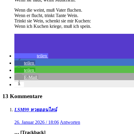
Wenn die weint, muß Vater fluchen.
Wenn er flucht, trinkt Tante Wein.
Trinkt sie Wein, schenkt sie mir Kuchen:
Wenn ich Kuchen kriege, muß ich spein.
teilen
teilen
teilen
E-Mail
13 Kommentare
LSM99 หวยออนไลน์
26. Januar 2026 / 18:06
Antworten
… [Trackback]