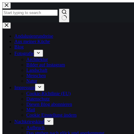
Zum
Inhalt
springen
Keine
Ergebnisse
Andalusienrundreise
Aus meiner Küche
Blog
Fotografie
Architektur
Bilder auf Instagram
Landschaft
Menschen
Natur
Impressum
Cookie-Richtlinie (EU)
Datenschutz
Diesen Blog abonnieren
Mail
Cookie Einstellung ändern
Nachkriegskind
Aufbruch
Das streben nach glück und anerkennung