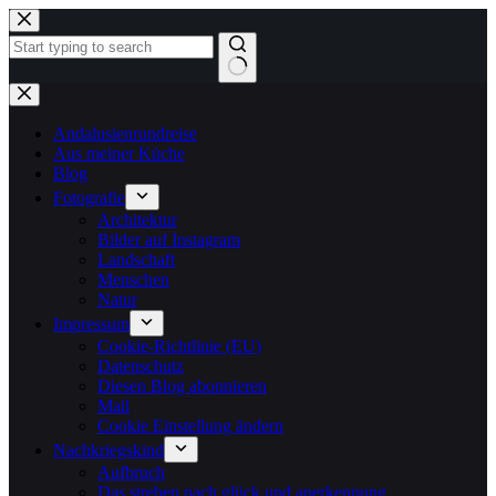
Zum
Inhalt
springen
Keine
Ergebnisse
Andalusienrundreise
Aus meiner Küche
Blog
Fotografie
Architektur
Bilder auf Instagram
Landschaft
Menschen
Natur
Impressum
Cookie-Richtlinie (EU)
Datenschutz
Diesen Blog abonnieren
Mail
Cookie Einstellung ändern
Nachkriegskind
Aufbruch
Das streben nach glück und anerkennung