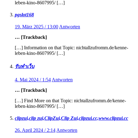
leben-kino-8607995/ […]
pgslot168
19. März 2025 / 13:00
Antworten
… [Trackback]
[…] Information on that Topic: nichtallzufromm.de/kenne-
leben-kino-8607995/ […]
รับทำเว็บ
4. Mai 2024 / 1:54
Antworten
… [Trackback]
[…] Find More on that Topic: nichtallzufromm.de/kenne-
leben-kino-8607995/ […]
clipzui,clip zui,ClipZui,Clip Zui,clipzui.cc,www.clipzui.cc
26. April 2024 / 2:14
Antworten