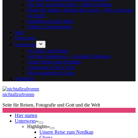
Die 50er und frühen 60er – Meine Kindheit
Doing the garden, digging the weeds – Who could ask
for more?
Episoden aus den 50ern
Erlebtes Zeitgeschehen
Start
Über mich
Unterwegs
An Nord- und Ostsee
Auf dem Jakobsweg – Caminho Portugues
Unsere Reise zum Nordkap
Unterwegs in New York
Wir erwandern die Lahn
Vorfahren
nichtallzufromm
Seite für Reisen, Fotografie und Gott und die Welt
Hier starten
Unterwegs
Highlights
Unsere Reise zum Nordkap
Ghana