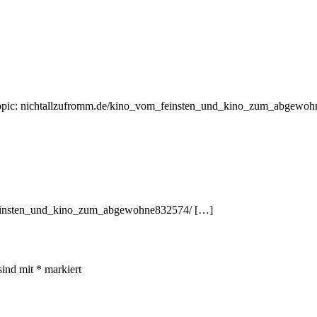
t Topic: nichtallzufromm.de/kino_vom_feinsten_und_kino_zum_abgewo
_feinsten_und_kino_zum_abgewohne832574/ […]
sind mit
*
markiert