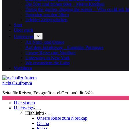
Die 50er und frühen 60er – Meine Kindheit
Doing the garden, digging the weeds – Who could ask f
Episoden aus den 50ern
Erlebtes Zeitgeschehen
Start
Über mich
Unterwegs
An Nord- und Ostsee
Auf dem Jakobsweg – Caminho Portugues
Unsere Reise zum Nordkap
Unterwegs in New York
Wir erwandern die Lahn
Vorfahren
nichtallzufromm
Seite für Reisen, Fotografie und Gott und die Welt
Hier starten
Unterwegs
Highlights
Unsere Reise zum Nordkap
Ghana
Kuba