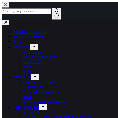
Zum
Inhalt
springen
Keine
Ergebnisse
Andalusienrundreise
Aus meiner Küche
Blog
Fotografie
Architektur
Bilder auf Instagram
Landschaft
Menschen
Natur
Impressum
Cookie-Richtlinie (EU)
Datenschutz
Diesen Blog abonnieren
Mail
Cookie Einstellung ändern
Nachkriegskind
Aufbruch
Das streben nach glück und anerkennung