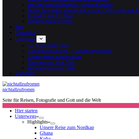
Die 50er und frühen 60er – Meine Kindheit
Doing the garden, digging the weeds – Who could ask f
Episoden aus den 50ern
Erlebtes Zeitgeschehen
Start
Über mich
Unterwegs
An Nord- und Ostsee
Auf dem Jakobsweg – Caminho Portugues
Unsere Reise zum Nordkap
Unterwegs in New York
Wir erwandern die Lahn
Vorfahren
nichtallzufromm
Seite für Reisen, Fotografie und Gott und die Welt
Hier starten
Unterwegs
Highlights
Unsere Reise zum Nordkap
Ghana
Kuba