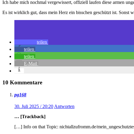
Ich habe mich nochmal vergewissert, offiziell laufen diese armen unge
Es ist wirklich gut, dass mein Herz ein bisschen geschützt ist. Sonst 
teilen
teilen
teilen
E-Mail
10 Kommentare
pg168
30. Juli 2025 / 20:20
Antworten
… [Trackback]
[…] Info on that Topic: nichtallzufromm.de/mein_ungeschutzt