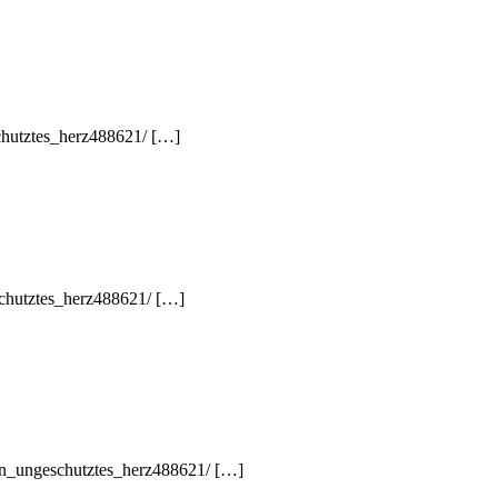
chutztes_herz488621/ […]
schutztes_herz488621/ […]
ein_ungeschutztes_herz488621/ […]