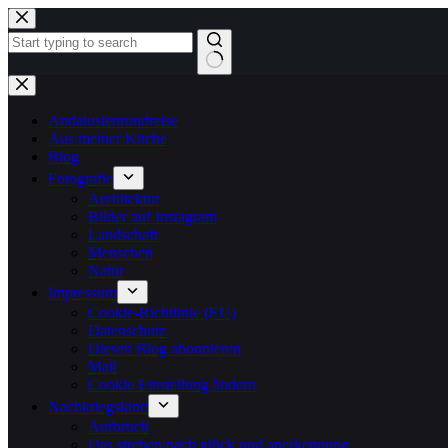
Zum
Inhalt
springen
Keine
Ergebnisse
Andalusienrundreise
Aus meiner Küche
Blog
Fotografie
Architektur
Bilder auf Instagram
Landschaft
Menschen
Natur
Impressum
Cookie-Richtlinie (EU)
Datenschutz
Diesen Blog abonnieren
Mail
Cookie Einstellung ändern
Nachkriegskind
Aufbruch
Das streben nach glück und anerkennung