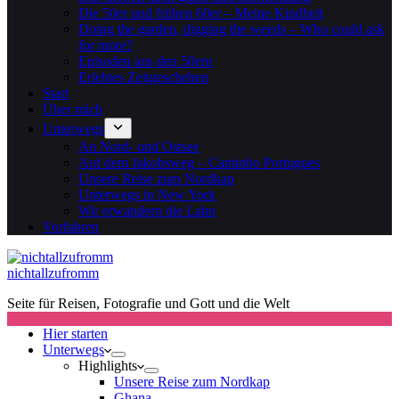
Die 50er und frühen 60er – Meine Kindheit
Doing the garden, digging the weeds – Who could ask
for more?
Episoden aus den 50ern
Erlebtes Zeitgeschehen
Start
Über mich
Unterwegs
An Nord- und Ostsee
Auf dem Jakobsweg – Caminho Portugues
Unsere Reise zum Nordkap
Unterwegs in New York
Wir erwandern die Lahn
Vorfahren
nichtallzufromm
Seite für Reisen, Fotografie und Gott und die Welt
Hier starten
Unterwegs
Highlights
Unsere Reise zum Nordkap
Ghana