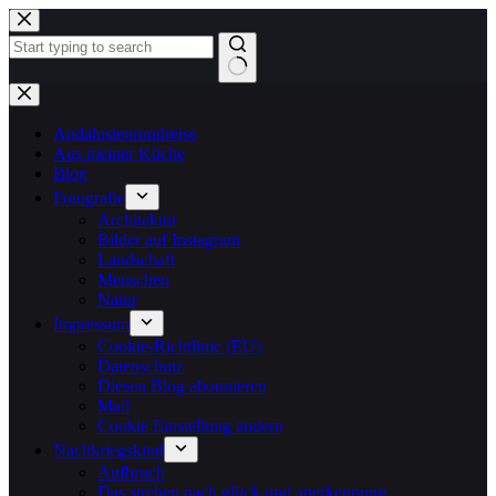
Zum
Inhalt
springen
Keine
Ergebnisse
Andalusienrundreise
Aus meiner Küche
Blog
Fotografie
Architektur
Bilder auf Instagram
Landschaft
Menschen
Natur
Impressum
Cookie-Richtlinie (EU)
Datenschutz
Diesen Blog abonnieren
Mail
Cookie Einstellung ändern
Nachkriegskind
Aufbruch
Das streben nach glück und anerkennung