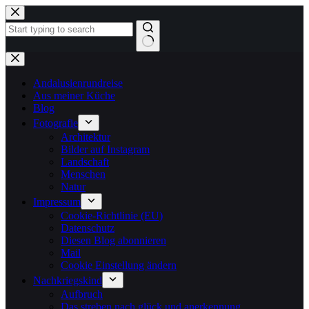
Zum
Inhalt
springen
Keine
Ergebnisse
Andalusienrundreise
Aus meiner Küche
Blog
Fotografie
Architektur
Bilder auf Instagram
Landschaft
Menschen
Natur
Impressum
Cookie-Richtlinie (EU)
Datenschutz
Diesen Blog abonnieren
Mail
Cookie Einstellung ändern
Nachkriegskind
Aufbruch
Das streben nach glück und anerkennung