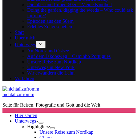
Die 50er und frühen 60er – Meine Kindheit
Doing the garden, digging the weeds – Who could ask
for more?
Episoden aus den 50ern
Erlebtes Zeitgeschehen
Start
Über mich
Unterwegs
An Nord- und Ostsee
Auf dem Jakobsweg – Caminho Portugues
Unsere Reise zum Nordkap
Unterwegs in New York
Wir erwandern die Lahn
Vorfahren
nichtallzufromm
Seite für Reisen, Fotografie und Gott und die Welt
Hier starten
Unterwegs
Highlights
Unsere Reise zum Nordkap
Ghana