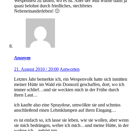
Wespennest zu lassen, wo es ist. Aber der Mut wurde dann ja
quasi belohnt durch friedliches, stechfreies
Nebeneinanderleben! 🙂
Anonym
21. August 2010 / 20:00
Antworten
Letztes Jahr bemerkte ich, ein Wespenvolk hatte sich inmitten
meiner Hütte im Wald ein Domozil geschaffen, dort, wo ich
immer schlief…und sie weckten mich in der Frühe durch
ihren Laut…
ich kaufte also eine Spraydose, umwölkte sie und schmiss
anschließend einen Lehmklumpen auf ihren Eingang…
es ist einfach so, ich lasse sie leben, wie sie wollen, aber wenn
sie mich bedrängen, wehre ich mich…und meine Hütte, in der
wohne ich…gehört mir…