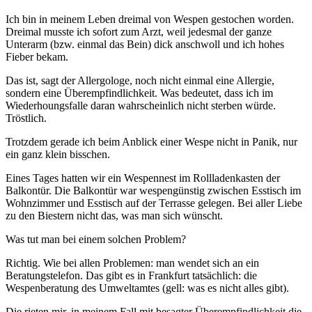
Ich bin in meinem Leben dreimal von Wespen gestochen worden.
Dreimal musste ich sofort zum Arzt, weil jedesmal der ganze
Unterarm (bzw. einmal das Bein) dick anschwoll und ich hohes
Fieber bekam.
Das ist, sagt der Allergologe, noch nicht einmal eine Allergie,
sondern eine Überempfindlichkeit. Was bedeutet, dass ich im
Wiederhoungsfalle daran wahrscheinlich nicht sterben würde.
Tröstlich.
Trotzdem gerade ich beim Anblick einer Wespe nicht in Panik, nur
ein ganz klein bisschen.
Eines Tages hatten wir ein Wespennest im Rollladenkasten der
Balkontür. Die Balkontür war wespengünstig zwischen Esstisch im
Wohnzimmer und Esstisch auf der Terrasse gelegen. Bei aller Liebe
zu den Biestern nicht das, was man sich wünscht.
Was tut man bei einem solchen Problem?
Richtig. Wie bei allen Problemen: man wendet sich an ein
Beratungstelefon. Das gibt es in Frankfurt tatsächlich: die
Wespenberatung des Umweltamtes (gell: was es nicht alles gibt).
Die rieten mir, in meinem Fall mit besagter Überempfindlichkeit die