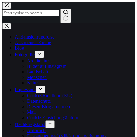
Zum
Inhalt
springen
Keine
Ergebnisse
Andalusienrundreise
Aus meiner Küche
Blog
Fotografie
Architektur
Bilder auf Instagram
Landschaft
Menschen
Natur
Impressum
Cookie-Richtlinie (EU)
Datenschutz
Diesen Blog abonnieren
Mail
Cookie Einstellung ändern
Nachkriegskind
Aufbruch
Das streben nach glück und anerkennung