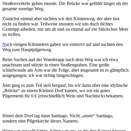
Straßenverkehr gehen musste. Die Brücke war gefühlt länger als der
gesamte sonstige Weg.
Zunächst einmal aber suchten wir den Küstenweg, der aber fast
nicht zu finden war. Teilweise mussten wir uns duch dichtes
Gestrüpp arbeiten, nur um ab und zu einmal auf ein Stückchen Meer
zu treffen.
N
ach einigen Kilometern gaben wir entnervt auf und suchten den
Weg zum Hauptpilgerweg.
Beim Suchen aud der Wanderapp nach dem Weg war ich etwa
unachtsam und stürzte in einen Straßengraben. Eine große
schürfwunde am Arm war die Folge, aber insgesamt ist es glimpflich
ausgegangen, ich war richtig hingeschlagen.
Jetzt ging es zum Teil steil bergauf, bis wir dann über eine idyllische
„Brücke“ zu einem Kleinen Dorf kamen, wo wir ein gutes
Pilgermenü für 6 € (einschließlich Wein und Nachtisch) bekamen.
Hinter dem Dorf lag dann Santiago. Nicht „unser“ Santiago,
sondern eine Pilgerkirche dieses Namens.
Wenn wir gewollt hätten, hätten wir uns an die drei Kreuze hängen